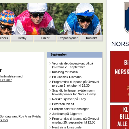
eeders
Derby
Linker
Proposisjoner
Kontakt
September
Vedr utvidet dopingkontroll på
Øvrevoll 25. september
r
Knalldag for Kvisla
i forbindelse med
En klassisk Diamant?
.
Les mer
Programtips til løpene på Øvrevoll
torsdag 3. oktober kl 18.30
Scandic forlenger avtalen som
hovedsponsor for Norsk Derby
Norske sjanser på Täby
Petersen tok alt
Fortjent seier til Hansinger
Jubileum på Jägersro
 Søndag vant Roy Arne Kvisla
Programtips til løpene på Øvrevoll
s mer
onsdag 25. september kl 12.00
Nest siste lunsjrunde