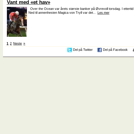
Vant med «et hav»
Over the Ocean var årets største banker på Øvrevoll torsdag. I ettertid v
Ned til annenhesten Magica von Tryll var det...
Les mer
1
2
Neste
»
Del på Twitter
Del på Facebook