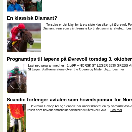
En klassisk Diamant?
Torsdag er det klart for årets siste klassiker på Øvrevoll. For
Diamant frem som vårt fremste kort i det som i år skulle...
Les
Programtips til løpene på Øvrevoll torsdag 3. oktober
Last ned programmet her 1.LØP – NORSK ST LEGER 2830 GRESS Vi tro
St Leger. Stallkameratene Over the Ocean og Mister Big...
Les mer
Scandic forlenger avtalen som hovedsponsor for Nor
Øvrevoll Galopp AS og Scandic har underskrevet en ny samarbeidsavta
rollen som hovedsamarbeidspartneren til Øvrevoll Galo...
Les mer