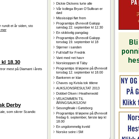
Dickie Dickens lurte alle
Vår kollega Bryan O’Sullivan er
død
Mississippi fløt frem
Programtips Øvrevoll Galopp
 rundt et år siden, sto
søndag 22. september kl 12.30
 mer
En skikkelig pangdag
Programtips Øvrevoll Galopp
torsdag 19. september kl 18
Stjerner i sanden
Full klaff for Fredrik
Vant med «et hav»
 kl 18.30
Norsktoppen til Täby
Programtips til løpene på Øvrevoll
r mest på Diamant i årets
torsdag 12. september kl 18.00
Bankeren er klar
Chaves og Kvisla tok titlene
AUKSJONSRESULTAT 2013
Dobbel Olsen i Heatherwold
VELKOMMEN TIL
ÅRINGSAUKSJON!
sk Derby
Sesongfinale i Gøteborg
le, som sikrer Scandic
Programtips til løpene på Øvrevoll
fredag 6. september, første løp kl
18.00
En ungdommelig kveld
Norske seire i SM