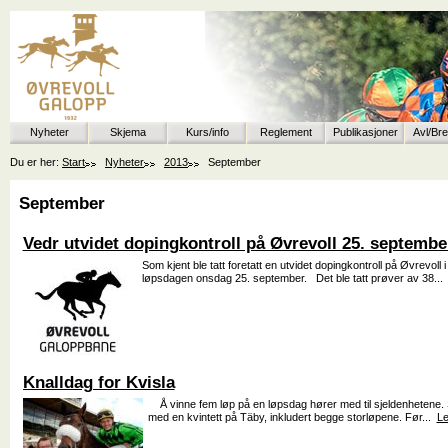
Nyheter
Skjema
Kurs/info
Reglement
Publikasjoner
Avl/Br
Du er her:
Start
Nyheter
2013
September
September
Vedr utvidet dopingkontroll på Øvrevoll 25. septembe
Som kjent ble tatt foretatt en utvidet dopingkontroll på Øvrevoll 
løpsdagen onsdag 25. september. Det ble tatt prøver av 38..
Knalldag for Kvisla
Å vinne fem løp på en løpsdag hører med til sjeldenhetene.
med en kvintett på Täby, inkludert begge storløpene. Før...
Le