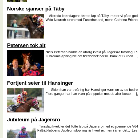
Norske sjanser på Täby
Allerede i søndagens første løp på Täby, møter vi på to gode
Wido Neuroth turen med Funinthesand, mens Cathrine Erichs
Petersen tok alt
Niels Petersen hadde en utrolig kveld på Jägersro torsdag. I 
Jubileumsløpning ble det firedobbelt norsk. Bank of Burden...
Fortjent seier til Hansinger
Siden han var treåring har Hansinger vært en av de bedre s
Flere ganger har han vært på trippelen mot de aller beste....
L
Jubileum på Jägersro
Torsdag kveld er det flotte løp på Jägersro med et spennende V64
Fältrittklubbens Jubileumsløpning ris hvert år, men i år er det...
Les