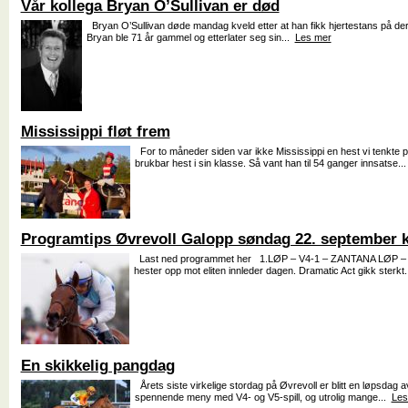
Vår kollega Bryan O’Sullivan er død
Bryan O’Sullivan døde mandag kveld etter at han fikk hjertestans på d
Bryan ble 71 år gammel og etterlater seg sin...
Les mer
Mississippi fløt frem
For to måneder siden var ikke Mississippi en hest vi tenkte
brukbar hest i sin klasse. Så vant han til 54 ganger innsatse..
Programtips Øvrevoll Galopp søndag 22. september k
Last ned programmet her 1.LØP – V4-1 – ZANTANA LØP – 24
hester opp mot eliten innleder dagen. Dramatic Act gikk sterkt
En skikkelig pangdag
Årets siste virkelige stordag på Øvrevoll er blitt en løpsdag 
spennende meny med V4- og V5-spill, og utrolig mange...
Les