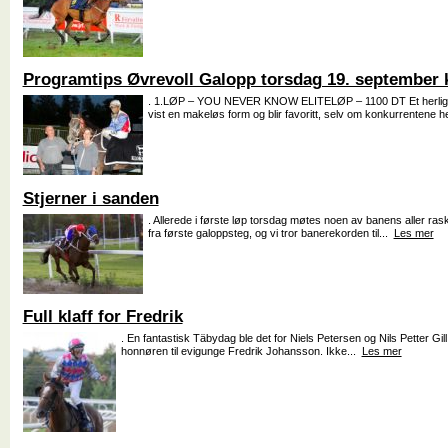
Programtips Øvrevoll Galopp torsdag 19. september k
. 1.LØP – YOU NEVER KNOW ELITELØP – 1100 DT Et herlig sp
vist en makeløs form og blir favoritt, selv om konkurrentene he
Stjerner i sanden
. Allerede i første løp torsdag møtes noen av banens aller raske
fra første galoppsteg, og vi tror banerekorden til...
Les mer
Full klaff for Fredrik
. En fantastisk Täbydag ble det for Niels Petersen og Nils Petter Gill.
honnøren til evigunge Fredrik Johansson. Ikke...
Les mer