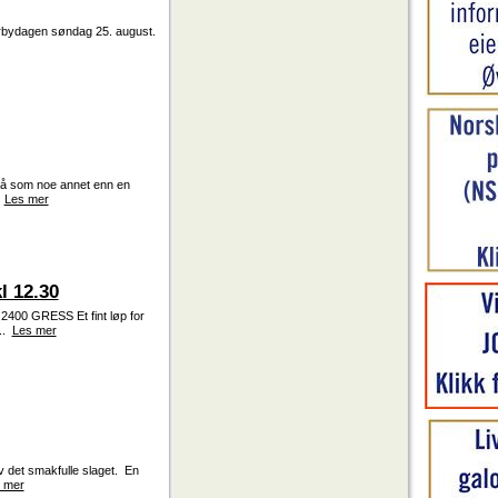
erbydagen søndag 25. august.
 på som noe annet enn en
.
Les mer
l 12.30
00 GRESS Et fint løp for
...
Les mer
av det smakfulle slaget. En
 mer