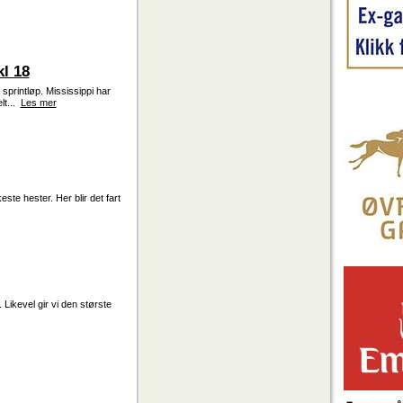
l 18
rintløp. Mississippi har
lt...
Les mer
ste hester. Her blir det fart
 Likevel gir vi den største