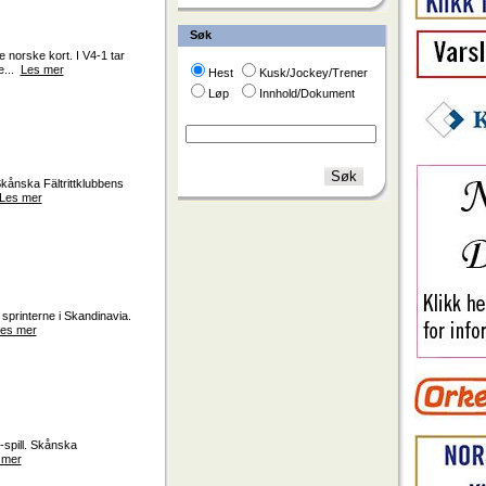
Søk
 norske kort. I V4-1 tar
e...
Les mer
Hest
Kusk/Jockey/Trener
Løp
Innhold/Dokument
Skånska Fältrittklubbens
Les mer
printerne i Skandinavia.
es mer
-spill. Skånska
 mer