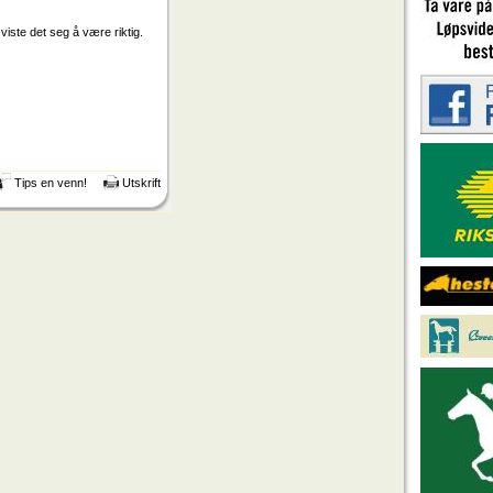
iste det seg å være riktig.
Tips en venn!
Utskrift