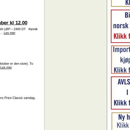
ber kl 12.00
N LØP – 2400 DT Ifannik
...
Les mer
ktober er den siste). To
.
Les mer
ers Prize Classic søndag.