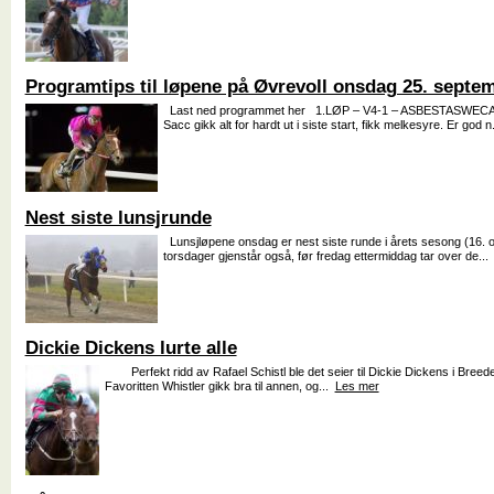
Programtips til løpene på Øvrevoll onsdag 25. septem
Last ned programmet her 1.LØP – V4-1 – ASBESTASWECA
Sacc gikk alt for hardt ut i siste start, fikk melkesyre. Er god n
Nest siste lunsjrunde
Lunsjløpene onsdag er nest siste runde i årets sesong (16. o
torsdager gjenstår også, før fredag ettermiddag tar over de..
Dickie Dickens lurte alle
Perfekt ridd av Rafael Schistl ble det seier til Dickie Dickens i Breed
Favoritten Whistler gikk bra til annen, og...
Les mer