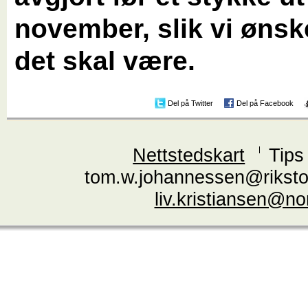
november, slik vi ønsk
det skal være.
Del på Twitter
Del på Facebook
Nettstedskart
Tips
tom.w.johannessen@riksto
liv.kristiansen@n