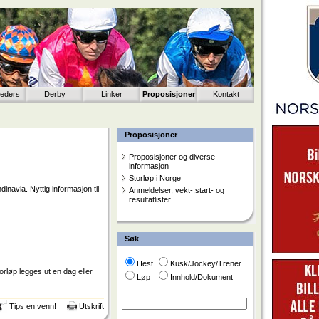
eeders
Derby
Linker
Proposisjoner
Kontakt
Proposisjoner
Proposisjoner og diverse
informasjon
Storløp i Norge
navia. Nyttig informasjon til
Anmeldelser, vekt-,start- og
resultatlister
Søk
Hest
Kusk/Jockey/Trener
torløp legges ut en dag eller
Løp
Innhold/Dokument
Tips en venn!
Utskrift