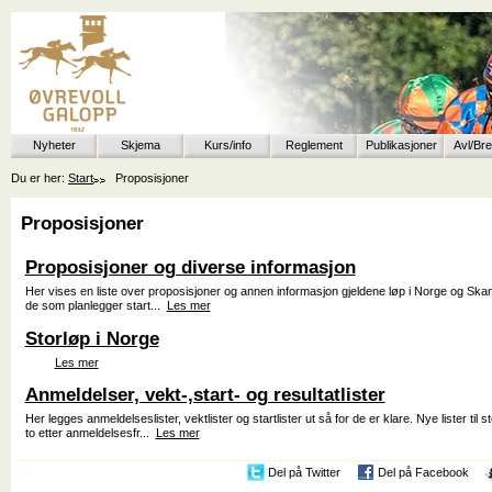
Nyheter
Skjema
Kurs/info
Reglement
Publikasjoner
Avl/Br
Du er her:
Start
Proposisjoner
Proposisjoner
Proposisjoner og diverse informasjon
Her vises en liste over proposisjoner og annen informasjon gjeldene løp i Norge og Skandi
de som planlegger start...
Les mer
Storløp i Norge
Les mer
Anmeldelser, vekt-,start- og resultatlister
Her legges anmeldelseslister, vektlister og startlister ut så for de er klare. Nye lister til s
to etter anmeldelsesfr...
Les mer
Del på Twitter
Del på Facebook