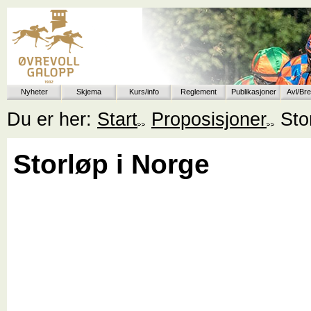
Nyheter
Skjema
Kurs/info
Reglement
Publikasjoner
Avl/Br
Du er her:
Start
Proposisjoner
Sto
Storløp i Norge