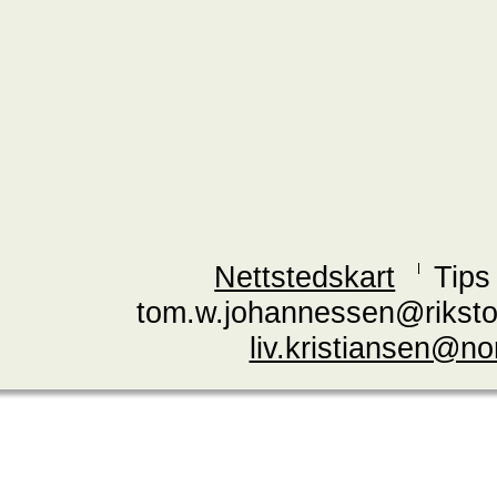
Nettstedskart
Tips
tom.w.johannessen@riksto
liv.kristiansen@n