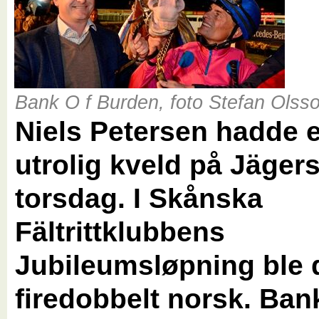
Bank O f Burden, foto Stefan Olss
Niels Petersen hadde 
utrolig kveld på Jäger
torsdag. I Skånska
Fältrittklubbens
Jubileumsløpning ble 
firedobbelt norsk. Ban