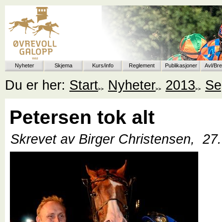
Nyheter
Skjema
Kurs/info
Reglement
Publikasjoner
Avl/Br
Du er her:
Start
Nyheter
2013
Se
Petersen tok alt
Skrevet av Birger Christensen,
27