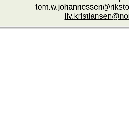
tom.w.johannessen@riksto
liv.kristiansen@n