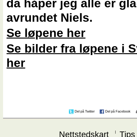
da håper jeg alle er gl
avrundet Niels.
Se løpene her
Se bilder fra løpene i 
her
Del på Twitter
Del på Facebook
Nettstedskart
Tips