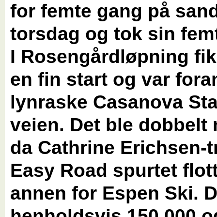
for femte gang på san
torsdag og tok sin femt
I Rosengårdløpning fi
en fin start og var fora
lynraske Casanova Sta
veien. Det ble dobbelt 
da Cathrine Erichsen-t
Easy Road spurtet flott 
annen for Espen Ski. D
henholdsvis 150 000 o