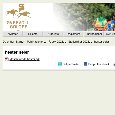
Nyheter
Skjema
Kurs/info
Reglement
Publikasjoner
Avl/Br
Du er her:
Start
Publikasjoner
Årbok 2025
Statistikker 2025
hester seier
hester seier
Mestseirende hester.pdf
Del på Twitter
Del på Facebook