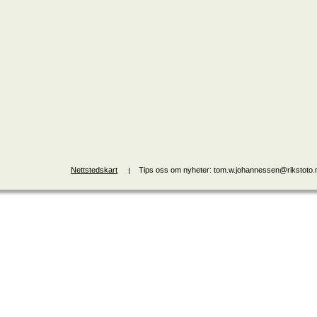
Nettstedskart
Tips oss om nyheter: tom.w.johannessen@rikstoto.