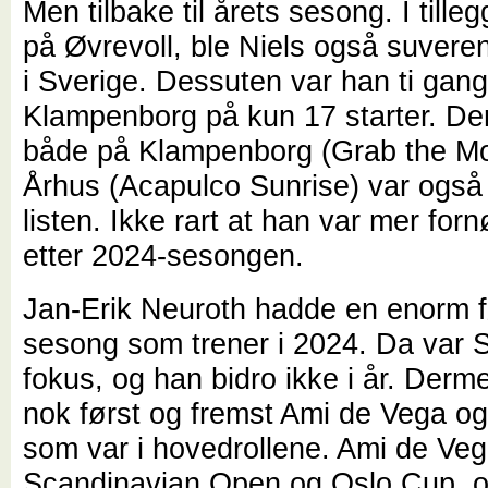
Men tilbake til årets sesong. I tilleg
på Øvrevoll, ble Niels også suver
i Sverige. Dessuten var han ti gang
Klampenborg på kun 17 starter. De
både på Klampenborg (Grab the Mo
Århus (Acapulco Sunrise) var ogs
listen. Ikke rart at han var mer for
etter 2024-sesongen.
Jan-Erik Neuroth hadde en enorm f
sesong som trener i 2024. Da var 
fokus, og han bidro ikke i år. Derm
nok først og fremst Ami de Vega og
som var i hovedrollene. Ami de Veg
Scandinavian Open og Oslo Cup, 