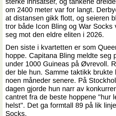
sterke innsatser, og tankene dreid
om 2400 meter var for langt. Derby
at distansen gikk flott, og seieren b
tror både Icon Bling og War Socks 
seg mot den eldre eliten i 2026.
Den siste i kvartetten er som Que
hoppe. Capitana Bling meldte seg p
under 1000 Guineas på Øvrevoll. Ret
der ble hun. Samme taktikk brukte
noen måneder senere. På Stockho
dagen gjorde hun narr av konkurre
cantret fra de beste hoppene "hur l
helst". Det ga formtall 89 på lik li
Socks.