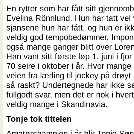
En rytter som har fått sitt gjennomb
Evelina Rönnlund. Hun har tatt vel
sjansene hun har fått, og hun er ik
veldig god tempobedømmer. Impone
også mange ganger blitt over Lore
Han vant sitt første løp 1. juni i fj
70 seire i oktober i år. Hvor mange 
veien fra lærling til jockey på drø
så raskt? Undertegnede har ikke se
fullgodt svar, men det er nok i hvert 
veldig mange i Skandinavia.
Tonje tok tittelen
Amatørchampion i år blir Tonje Sør