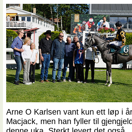
Arne O Karlsen vant kun ett løp i 
Macjack, men han fyller til gjengjel
denne uka. Sterkt levert det også.