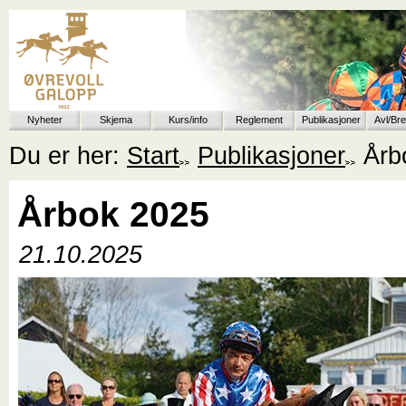
Nyheter
Skjema
Kurs/info
Reglement
Publikasjoner
Avl/Br
Du er her:
Start
Publikasjoner
Årb
Årbok 2025
21.10.2025