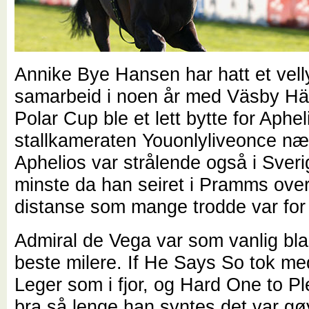
Annike Bye Hansen har hatt et vell
samarbeid i noen år med Väsby Hä
Polar Cup ble et lett bytte for Aphe
stallkameraten Youonlyliveonce næ
Aphelios var strålende også i Sveri
minste da han seiret i Pramms ove
distanse som mange trodde var for 
Admiral de Vega var som vanlig bla
beste milere. If He Says So tok me
Leger som i fjor, og Hard One to P
bra så lenge han syntes det var g