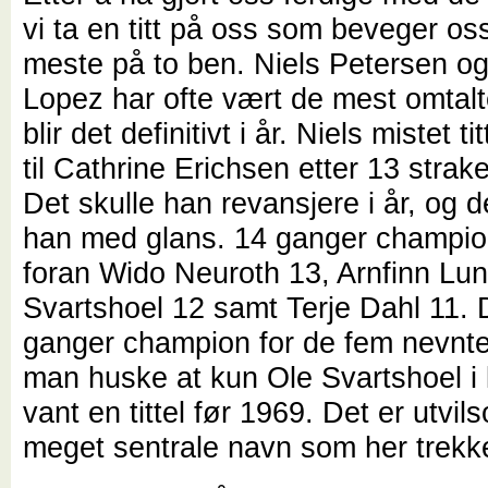
vi ta en titt på oss som beveger oss
meste på to ben. Niels Petersen o
Lopez har ofte vært de mest omtalte
blir det definitivt i år. Niels mistet tit
til Cathrine Erichsen etter 13 strak
Det skulle han revansjere i år, og de
han med glans. 14 ganger champion
foran Wido Neuroth 13, Arnfinn Lu
Svartshoel 12 samt Terje Dahl 11. 
ganger champion for de fem nevnt
man huske at kun Ole Svartshoel i 
vant en tittel før 1969. Det er utvi
meget sentrale navn som her trekk