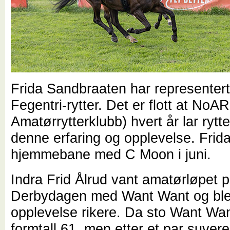
Frida Sandbraaten har representer
Fegentri-rytter. Det er flott at NoA
Amatørrytterklubb) hvert år lar rytt
denne erfaring og opplevelse. Frid
hjemmebane med C Moon i juni.
Indra Frid Ålrud vant amatørløpet 
Derbydagen med Want Want og bl
opplevelse rikere. Da sto Want Wa
formtall 61, men etter et par suver