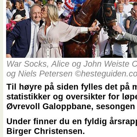
War Socks, Alice og John Weiste 
og Niels Petersen ©hesteguiden.c
Til høyre på siden fylles det på
statistikker og oversikter for lø
Øvrevoll Galoppbane, sesongen 
Under finner du en fyldig årsrap
Birger Christensen.