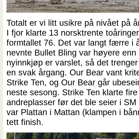
Totalt er vi litt usikre på nivået på 
I fjor klarte 13 norsktrente toåringe
formtallet 76. Det var langt færre i 
nevnte Bullet Bling var høyere enn 
nyinnkjøp er varslet, så det trenger
en svak årgang. Our Bear vant krite
Strike Ten, og Our Bear går ubeseir
neste sesong. Strike Ten klarte fire
andreplasser før det ble seier i SM
var Plattan i Mattan (klampen i bånn
tett finish.