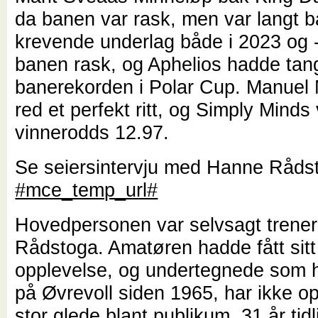
da banen var rask, men var langt 
krevende underlag både i 2023 og -
banen rask, og Aphelios hadde tan
banerekorden i Polar Cup. Manuel 
red et perfekt ritt, og Simply Minds v
vinnerodds 12.97.
Se seiersintervju med Hanne Råds
#mce_temp_url#
Hovedpersonen var selvsagt trene
Rådstoga. Amatøren hadde fått sitt 
opplevelse, og undertegnede som 
på Øvrevoll siden 1965, har ikke o
stor glede blant publikum. 31 år tidl