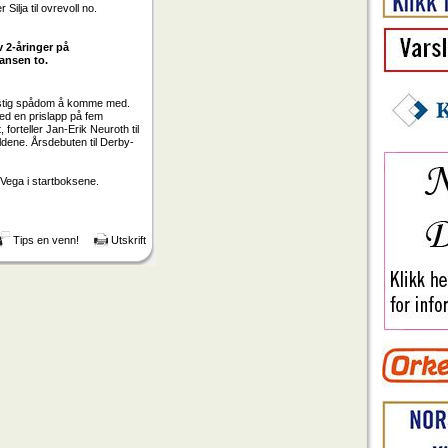
ilja til ovrevoll no.
v 2-åringer på
Hansen to.
dristig spådom å komme med.
ed en prislapp på fem
 forteller Jan-Erik Neuroth til
oldene. Årsdebuten til Derby-
 Vega i startboksene.
Tips en venn!
Utskrift