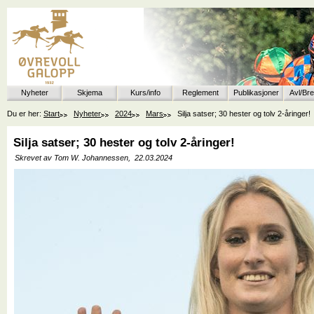
Nyheter
Skjema
Kurs/info
Reglement
Publikasjoner
Avl/Br
Du er her:
Start
Nyheter
2024
Mars
Silja satser; 30 hester og tolv 2-åringer!
Silja satser; 30 hester og tolv 2-åringer!
Skrevet av Tom W. Johannessen,
22.03.2024