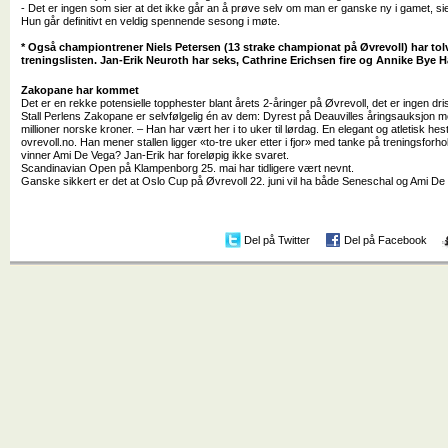
- Det er ingen som sier at det ikke går an å prøve selv om man er ganske ny i gamet, sier S
Hun går definitivt en veldig spennende sesong i møte.
* Også championtrener Niels Petersen (13 strake championat på Øvrevoll) har tol
treningslisten. Jan-Erik Neuroth har seks, Cathrine Erichsen fire og Annike Bye 
Zakopane har kommet
Det er en rekke potensielle topphester blant årets 2-åringer på Øvrevoll, det er ingen 
Stall Perlens Zakopane er selvfølgelig én av dem: Dyrest på Deauvilles åringsauksjon m
millioner norske kroner. – Han har vært her i to uker til lørdag. En elegant og atletisk hest,
ovrevoll.no. Han mener stallen ligger «to-tre uker etter i fjor» med tanke på treningsforh
vinner Ami De Vega? Jan-Erik har foreløpig ikke svaret.
Scandinavian Open på Klampenborg 25. mai har tidligere vært nevnt.
Ganske sikkert er det at Oslo Cup på Øvrevoll 22. juni vil ha både Seneschal og Ami De
Del på Twitter
Del på Facebook