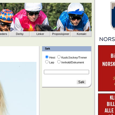
eeders
Derby
Linker
Proposisjoner
Kontakt
Søk
Hest
Kusk/Jockey/Trener
Løp
Innhold/Dokument