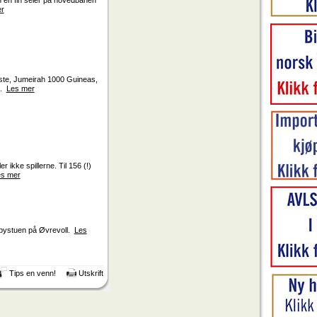
n en fin seier på hovedbanen
r
rste, Jumeirah 1000 Guineas,
..
Les mer
 ikke spillerne. Til 156 (!)
s mer
erbystuen på Øvrevoll.
Les
Tips en venn!
Utskrift