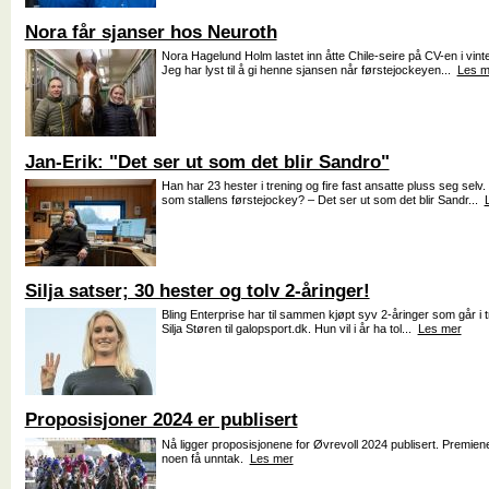
Nora får sjanser hos Neuroth
Nora Hagelund Holm lastet inn åtte Chile-seire på CV-en i vinte
Jeg har lyst til å gi henne sjansen når førstejockeyen...
Les m
Jan-Erik: "Det ser ut som det blir Sandro"
Han har 23 hester i trening og fire fast ansatte pluss seg sel
som stallens førstejockey? – Det ser ut som det blir Sandr...
Silja satser; 30 hester og tolv 2-åringer!
Bling Enterprise har til sammen kjøpt syv 2-åringer som går i tre
Silja Støren til galopsport.dk. Hun vil i år ha tol...
Les mer
Proposisjoner 2024 er publisert
Nå ligger proposisjonene for Øvrevoll 2024 publisert. Premiene
noen få unntak.
Les mer