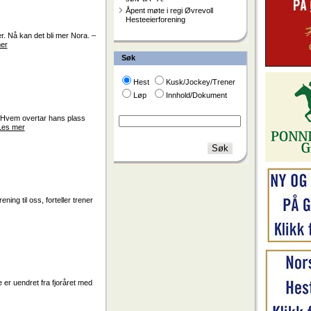
Åpent møte i regi Øvrevoll
Hesteeierforening
r. Nå kan det bli mer Nora. –
er
Søk
Hest
Kusk/Jockey/Trener
Løp
Innhold/Dokument
v. Hvem overtar hans plass
Les mer
ning til oss, forteller trener
 er uendret fra fjoråret med