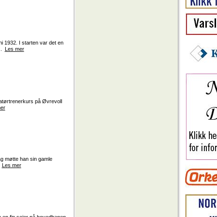
 1932. I starten var det en
..
Les mer
atørtrenerkurs på Øvrevoll
er
ag møtte han sin gamle
.
Les mer