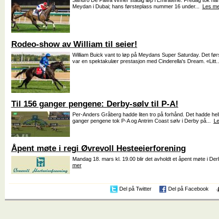
Sandro De Paiva vinner stadig løp i Emiratene. Fredag tok ha
Meydan i Dubai; hans førsteplass nummer 16 under...
Les me
Rodeo-show av William til seier!
William Buick vant to løp på Meydans Super Saturday. Det fø
var en spektakulær prestasjon med Cinderella's Dream. «Litt.
Til 156 ganger pengene: Derby-sølv til P-A!
Per-Anders Gråberg hadde liten tro på forhånd. Det hadde heller
ganger pengene tok P-A og Antrim Coast sølv i Derby på...
Le
Åpent møte i regi Øvrevoll Hesteeierforening
Mandag 18. mars kl. 19.00 blir det avholdt et åpent møte i D
mer
Del på Twitter
Del på Facebook