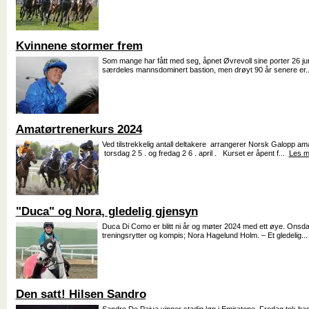
Kvinnene stormer frem
Som mange har fått med seg, åpnet Øvrevoll sine porter 26 juni
særdeles mannsdominert bastion, men drøyt 90 år senere er.
Amatørtrenerkurs 2024
Ved tilstrekkelig antall deltakere arrangerer Norsk Galopp am
torsdag 2 5 . og fredag 2 6 . april . Kurset er åpent f...
Les m
"Duca" og Nora, gledelig gjensyn
Duca Di Como er blitt ni år og møter 2024 med ett øye. Onsd
treningsrytter og kompis; Nora Hagelund Holm. – Et gledelig..
Den satt! Hilsen Sandro