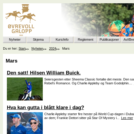
Nyheter
Skjema
Kurs/info
Reglement
Publikasjoner
Avl/Br
Du er her:
Start
Nyheter
2024
Mars
Mars
Den satt! Hilsen William Buick.
Seiersgesten etter Sheema Classic fortalte det meste. Den sat
Rebel’s Romance. Og Charlie Appleby og Team Godolphin....
Hva kan gutta i blått klare i dag?
Charlie Appleby starter fire hester på World Cup-dagen i Dubai 
av dem; Frankie Dettori sitter på Star Of Mystery i...
Les mer