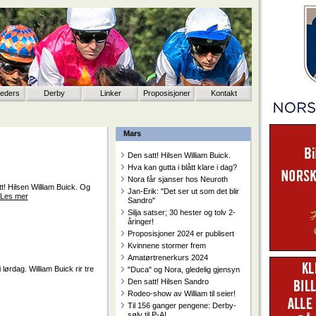
eeders
Derby
Linker
Proposisjoner
Kontakt
Mars
Den satt! Hilsen William Buick.
Hva kan gutta i blått klare i dag?
Nora får sjanser hos Neuroth
t! Hilsen William Buick. Og
Jan-Erik: "Det ser ut som det blir
Les mer
Sandro"
Silja satser; 30 hester og tolv 2-
åringer!
Proposisjoner 2024 er publisert
Kvinnene stormer frem
Amatørtrenerkurs 2024
lørdag. William Buick rir tre
"Duca" og Nora, gledelig gjensyn
Den satt! Hilsen Sandro
Rodeo-show av William til seier!
Til 156 ganger pengene: Derby-
sølv til P-A!