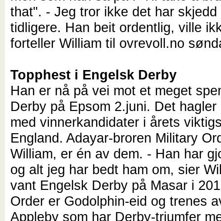
that". - Jeg tror ikke det har skjed
tidligere. Han beit ordentlig, ville ik
forteller William til ovrevoll.no søn
Topphest i Engelsk Derby
Han er nå på vei mot et meget sp
Derby på Epsom 2.juni. Det hagle
med vinnerkandidater i årets viktigs
England. Adayar-broren Military Or
William, er én av dem. - Han har gjor
og alt jeg har bedt ham om, sier W
vant Engelsk Derby på Masar i 2018
Order er Godolphin-eid og trenes a
Appleby som har Derby-triumfer m