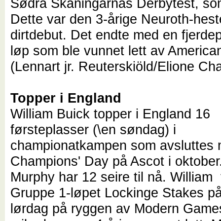
Sødra Skåningarnas Derbytest, som
Dette var den 3-årige Neuroth-hes
dirtdebut. Det endte med en fjerdep
løp som ble vunnet lett av America
(Lennart jr. Reuterskiöld/Elione Ch
Topper i England
William Buick topper i England 16
førsteplasser (\en søndag) i
championatkampen som avsluttes
Champions' Day på Ascot i oktober.
Murphy har 12 seire til nå. William
Gruppe 1-løpet Lockinge Stakes p
lørdag på ryggen av Modern Game