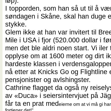
løp).
I topporden, som han så ut til å v
søndagen i Skåne, skal han duge e
stykke.
Glem ikke at han var invitert til Bre
Mile i USA i fjor (520.000 dollar i f
men det ble aldri noen start. Vi iler 
opplyse om at 1600 meter og dirt i
hardeste klassen i verdensgaloppe
nå etter at Knicks Go og Flightline e
pensjonister og avlshingster.
Cathrine flagget da også ny reisel
av «Duca» i seiersintervjuet på Jä
får ta en prat med
eierne om at vi må gi h
fortjener det!".