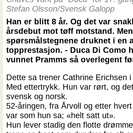
Stefan Olsson/Svensk Galopp
Han er blitt 8 år. Og det var sna
årsdebut mot tøff motstand. Me
spørsmålstegnene druknet i en a
topprestasjon. - Duca Di Como h
vunnet Pramms så overlegent fø
Dette sa trener Cathrine Erichsen i 
Med ettertrykk. Hun var rørt, og det
svensk og norsk.
52-åringen, fra Årvoll og etter hve
var som hun sa; «helt satt ut».
Hun lever stadig den flotte drømme