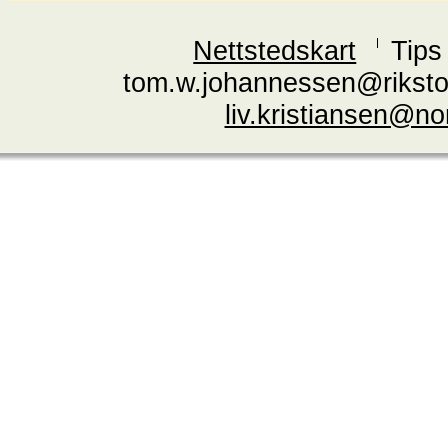
Nettstedskart
Tips
tom.w.johannessen@riksto
liv.kristiansen@n