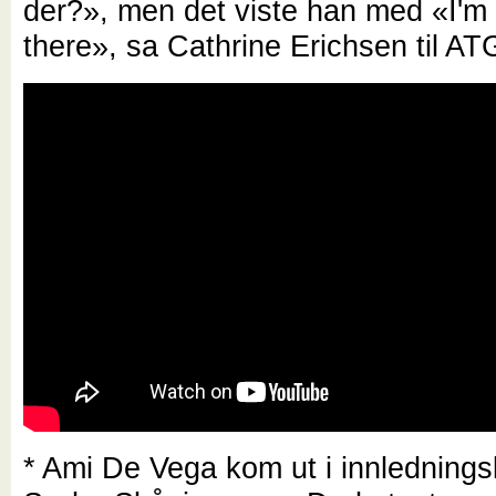
der?», men det viste han med «I'm d
there», sa Cathrine Erichsen til AT
* Ami De Vega kom ut i innlednings