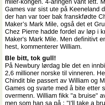
miler-kongen. 4-åringen vant lett. 
Games var sist ute på Keeneland de
der han var toer bak franskfødte Ch
Maker’s Mark Mile, også det et Gru
Chez Pierre hadde fordel av løp i k
Maker's Mark Mile. Men definitivt e
hest, kommenterer William.
Ble bitt, tok gull!
På Newbury lørdag ble det en innbi
2,6 millioner norske til vinneren. H
Chindit ble passert av William og 
Games og svarte med å bite etter s
overmenn. William fikk "a bruise" a
men som han sa på : "I'll take a bru