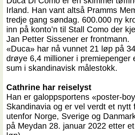
Duca Di Como er en skimmel tøffing
Irland. Han vant altså Pramms Memo
tredje gang søndag. 600.000 ny kr
inn på konto’n til Stall Como der k
Jan Petter Sissener er frontmann.
«Duca» har nå vunnet 21 løp på 34 
drøye 6,4 millioner i premiepenger 
sum i skandinavisk målestokk.
Cathrine har reiselyst
Han er galoppsportens «poster-boy
Skandinavia og er vel verdt et nytt
utenfor Norge, Sverige og Danmark 
på Meydan 28. januar 2022 etter et