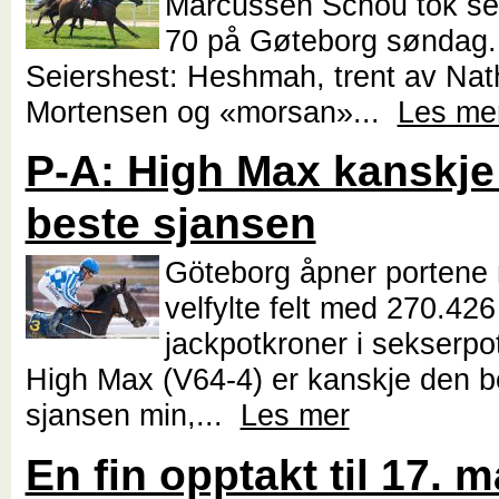
Marcussen Schou tok se
70 på Gøteborg søndag.
Seiershest: Heshmah, trent av Nat
Mortensen og «morsan»...
Les me
P-A: High Max kanskje
beste sjansen
Göteborg åpner portene
velfylte felt med 270.426
jackpotkroner i sekserpo
High Max (V64-4) er kanskje den b
sjansen min,...
Les mer
En fin opptakt til 17. m