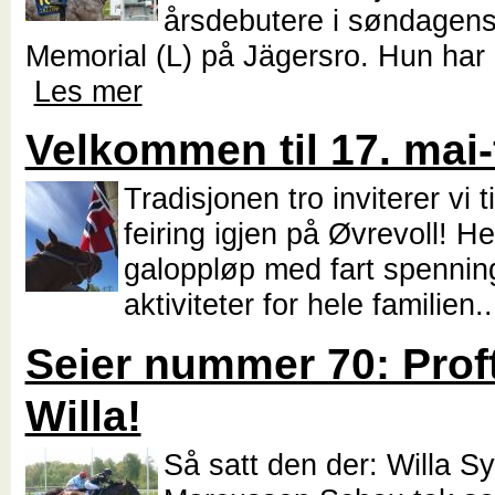
årsdebutere i søndage
Memorial (L) på Jägersro. Hun har g
Les mer
Velkommen til 17. mai-
Tradisjonen tro inviterer vi t
feiring igjen på Øvrevoll! He
galoppløp med fart spennin
aktiviteter for hele familien.
Seier nummer 70: Proft
Willa!
Så satt den der: Willa S