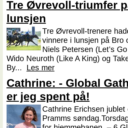
Tre Øvrevoll-triumfer p
lunsjen
Tre Øvrevoll-trenere had
vinnere i lunsjen på Bro
Niels Petersen (Let’s Go
Wido Neuroth (Like A King) og Tak
By...
Les mer
Cathrine: - Global Gat
er jeg spent på!
Cathrine Erichsen jublet 
Pramms søndag.Torsdag 
for hjemmebanen. – 6 Gl