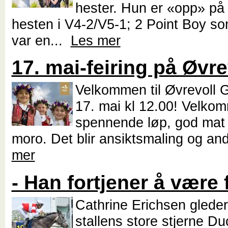
hester. Hun er «opp» på
hesten i V4-2/V5-1; 2 Point Boy s
var en...
Les mer
17. mai-feiring på Øvre
Velkommen til Øvrevoll 
17. mai kl 12.00! Velkom
spennende løp, god mat 
moro. Det blir ansiktsmaling og an
mer
- Han fortjener å være 
Cathrine Erichsen gleder 
stallens store stjerne D