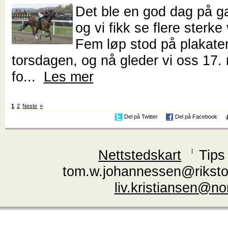
Det ble en god dag på 
og vi fikk se flere sterke
Fem løp stod på plakat
torsdagen, og nå gleder vi oss 17. 
fo...
Les mer
1
2
Neste
»
Del på Twitter
Del på Facebook
Nettstedskart
Tips
tom.w.johannessen@riksto
liv.kristiansen@n