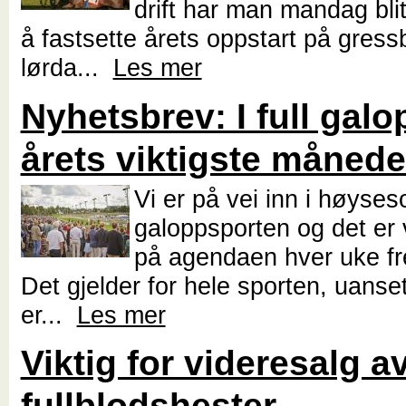
drift har man mandag bli
å fastsette årets oppstart på gress
lørda...
Les mer
Nyhetsbrev: I full gal
årets viktigste månede
Vi er på vei inn i høyses
galoppsporten og det er v
på agendaen hver uke f
Det gjelder for hele sporten, uanse
er...
Les mer
Viktig for videresalg a
fullblodshester