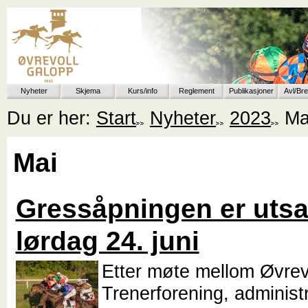
Nyheter
Skjema
Kurs/info
Reglement
Publikasjoner
Avl/Br
Du er her:
Start
Nyheter
2023
Ma
Mai
Gressåpningen er utsatt
lørdag 24. juni
Etter møte mellom Øvrev
Trenerforening, administ