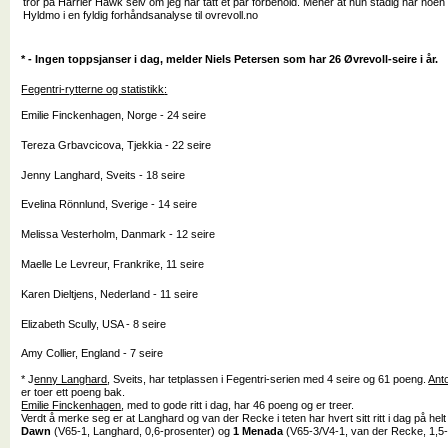
tror på Harrier Hawk selv om jeg har tatt et par forbehold. Mener at hun stadig har noen k
Hyldmo i en fyldig forhåndsanalyse til ovrevoll.no
* - Ingen toppsjanser i dag, melder Niels Petersen som har 26 Øvrevoll-seire i år.
Fegentri-rytterne og statistikk
:
Emilie Finckenhagen, Norge - 24 seire
Tereza Grbavcicova, Tjekkia - 22 seire
Jenny Langhard, Sveits - 18 seire
Evelina Rönnlund, Sverige - 14 seire
Melissa Vesterholm, Danmark - 12 seire
Maelle Le Levreur, Frankrike, 11 seire
Karen Dieltjens, Nederland - 11 seire
Elizabeth Scully, USA - 8 seire
Amy Collier, England - 7 seire
* J
enny Langhard
, Sveits, har tetplassen i Fegentri-serien med 4 seire og 61 poeng.
Ant
er toer ett poeng bak.
Emilie Finckenhagen
, med to gode ritt i dag, har 46 poeng og er treer.
Verdt å merke seg er at Langhard og van der Recke i teten har hvert sitt ritt i dag på helt
Dawn
(V65-1, Langhard, 0,6-prosenter) og
1 Menada
(V65-3/V4-1, van der Recke, 1,5-