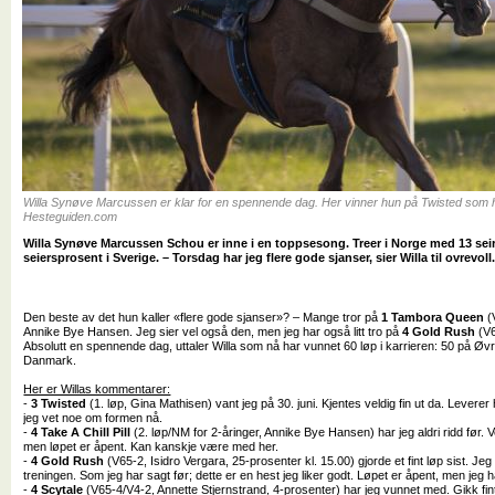
Willa Synøve Marcussen er klar for en spennende dag. Her vinner hun på Twisted som hu
Hesteguiden.com
Willa Synøve Marcussen Schou er inne i en toppsesong. Treer i Norge med 13 seire
seiersprosent i Sverige. – Torsdag har jeg flere gode sjanser, sier Willa til ovrevoll
Den beste av det hun kaller «flere gode sjanser»? – Mange tror på
1 Tambora Queen
(
Annike Bye Hansen. Jeg sier vel også den, men jeg har også litt tro på
4 Gold Rush
(V6
Absolutt en spennende dag, uttaler Willa som nå har vunnet 60 løp i karrieren: 50 på Øvrevo
Danmark.
Her er Willas kommentarer:
-
3 Twisted
(1. løp, Gina Mathisen) vant jeg på 30. juni. Kjentes veldig fin ut da. Leverer
jeg vet noe om formen nå.
-
4 Take A Chill Pill
(2. løp/NM for 2-åringer, Annike Bye Hansen) har jeg aldri ridd før. V
men løpet er åpent. Kan kanskje være med her.
-
4 Gold Rush
(V65-2, Isidro Vergara, 25-prosenter kl. 15.00) gjorde et fint løp sist. Je
treningen. Som jeg har sagt før; dette er en hest jeg liker godt. Løpet er åpent, men jeg har 
-
4 Scytale
(V65-4/V4-2, Annette Stjernstrand, 4-prosenter) har jeg vunnet med. Gikk fint