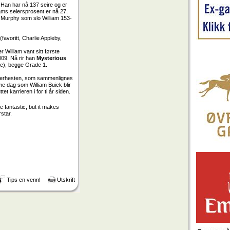
p. Han har nå 137 seire og er
ams seiersprosent er nå 27,
n Murphy som slo William 153-
(favoritt, Charlie Appleby,
 William vant sitt første
09. Nå rir han
Mysterious
ste), begge Grade 1.
 Superhesten, som sammenlignes
e dag som William Buick blir
 karrieren i for ti år siden.
e fantastic, but it makes
rstar.
Tips en venn!
Utskrift