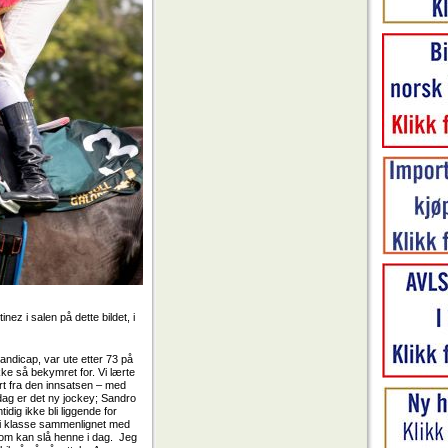
ez i salen på dette bildet, i
andicap, var ute etter 73 på
ke så bekymret for. Vi lærte
ort fra den innsatsen – med
I dag er det ny jockey; Sandro
dig ikke bli liggende for
ed i klasse sammenlignet med
som kan slå henne i dag. Jeg