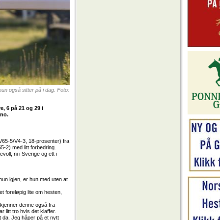
n også sitter på i dag. Foto:
, 6 på 21 og 29 i
.no.
V65-5/V4-3, 18-prosenter) fra
5-2) med litt forbedring.
ll, ni i Sverige og ett i
 hun igjen, er hun med uten at
et foreløpig lite om hesten,
g kjenner denne også fra
litt tro hvis det klaffer.
 da. Jeg håper på et nytt