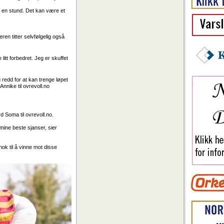
å en stund. Det
kan
være et
n titter selvfølgelig også
tt forbedret. Jeg er skuffet
redd for at kan trenge løpet
Annike til ovrevoll.no
d Soma til ovrevoll.no.
mine beste sjanser, sier
ok til å vinne mot disse