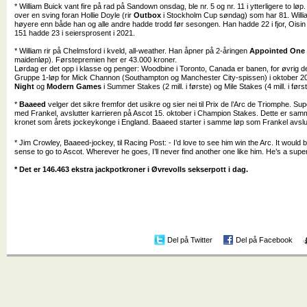
* William Buick vant fire på rad på Sandown onsdag, ble nr. 5 og nr. 11 i ytterligere to lø
over en sving foran Hollie Doyle (rir
Outbox
i Stockholm Cup søndag) som har 81. Willi
høyere enn både han og alle andre hadde trodd før sesongen. Han hadde 22 i fjor, Oisi
151 hadde 23 i seiersprosent i 2021.
* William rir på Chelmsford i kveld, all-weather. Han åpner på 2-åringen
Appointed One
maidenløp). Førstepremien her er 43.000 kroner.
Lørdag er det opp i klasse og penger: Woodbine i Toronto, Canada er banen, for øvrig der
Gruppe 1-løp for Mick Channon (Southampton og Manchester City-spissen) i oktober 20
Night
og
Modern Games
i Summer Stakes (2 mill. i første) og Mile Stakes (4 mill. i før
*
Baaeed
velger det sikre fremfor det usikre og sier nei til Prix de l’Arc de Triomphe.
med Frankel, avslutter karrieren på Ascot 15. oktober i Champion Stakes. Dette er samm
kronet som årets jockeykonge i England. Baaeed starter i samme løp som Frankel avsluttet
* Jim Crowley, Baaeed-jockey, til Racing Post: - I’d love to see him win the Arc. It would b
sense to go to Ascot. Wherever he goes, I’ll never find another one like him. He’s a supe
* Det er 146.463 ekstra jackpotkroner i Øvrevolls sekserpott i dag.
Del på Twitter
Del på Facebook