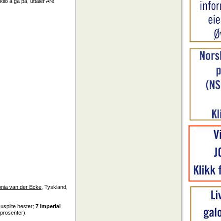
ilo å gå på, uttaler Are
onia van der Ecke
, Tyskland,
 uspilte hester;
7 Imperial
prosenter).