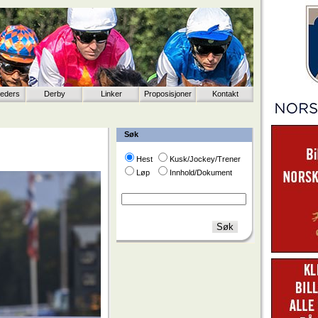
eeders
Derby
Linker
Proposisjoner
Kontakt
Søk
Hest
Kusk/Jockey/Trener
Løp
Innhold/Dokument