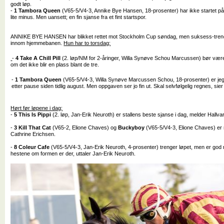
godt løp.
-
1 Tambora Queen
(V65-5/V4-3, Annike Bye Hansen, 18-prosenter) har ikke startet p
lite minus. Men uansett; en fin sjanse fra et fint startspor.
ANNIKE BYE HANSEN har blikket rettet mot Stockholm Cup søndag, men suksess-trenere
innom hjemmebanen.
Hun har to torsdag:
-
4 Take A Chill Pill
(2. løp/NM for 2-åringer, Willa Synøve Schou Marcussen) bør være li
om det ikke blir en plass blant de tre.
-
1 Tambora Queen
(V65-5/V4-3, Willa Synøve Marcussen Schou, 18-prosenter) er jeg 
etter pause siden tidlig august. Men oppgaven ser jo fin ut. Skal selvfølgelig regnes, sier 
Hørt før løpene i dag:
-
5
This Is Pippi
(2. løp, Jan-Erik Neuroth) er stallens beste sjanse i dag, melder Hallvar
-
3 Kill That Cat
(V65-2, Elione Chaves) og
Buckyboy
(V65-5/V4-3, Elione Chaves) er 
Cathrine Erichsen.
-
8 Coleur Cafe
(V65-5/V4-3, Jan-Erik Neuroth, 4-prosenter) trenger løpet, men er god n
hestene om formen er der, uttaler Jan-Erik Neuroth.