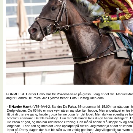
FORMHEST: Harrier Hawk har tre Øvrevoll-seire på gress. I dag er det dirt. Manuel Martin
dag rir Sandro De Paiva. Are Hyldmo trener. Foto: Hesteguiden.com
-
5 Harrier Hawk
(V65-4/V4-2, Sandro De Paiva, 66-prosenter kl. 15.00) har gått opp i h
Derby-dagen. Og 66 kilo er mye vekt på en ganske liten hoppe. Men underlaget er jeg ik
litt på dirt første gang, hadde tro på henne også før det løpet. Men du kan egentlig se b
bronkitt i etterkant. Det ble bråstopp. Hun tar hele hånda hvis du gir henne lillefinger’n. 
De Paiva er god, og han har ridd henne i trening. Han må få henne til å slappe av og samti
langt bak – i spruten og med det korte oppløpet på dirt’en. Jeg mener jo at det er litt n
løpet på Derby-dagen der hun ble slått av en veldig god hest. Jeg vil egentlig se hvem 