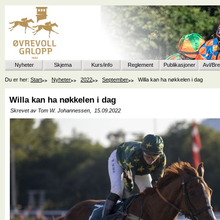
Nyheter
Skjema
Kurs/info
Reglement
Publikasjoner
Avl/Br
Du er her:
Start
Nyheter
2022
September
Willa kan ha nøkkelen i dag
Willa kan ha nøkkelen i dag
Skrevet av Tom W. Johannessen,
15.09.2022