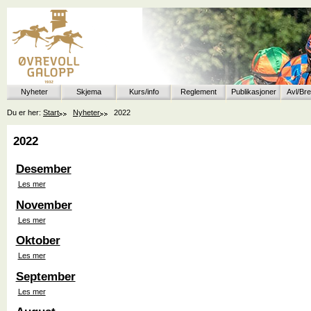
Nyheter
Skjema
Kurs/info
Reglement
Publikasjoner
Avl/Br
Du er her:
Start
Nyheter
2022
2022
Desember
Les mer
November
Les mer
Oktober
Les mer
September
Les mer