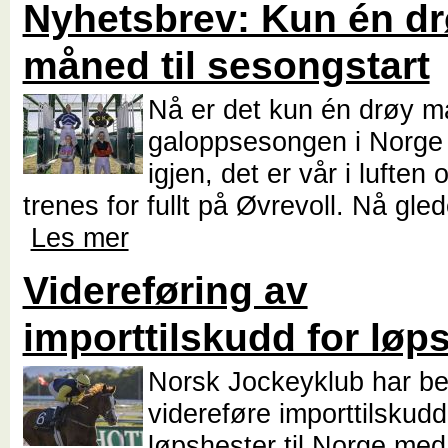
Nyhetsbrev: Kun én d
måned til sesongstart
Nå er det kun én drøy må
galoppsesongen i Norge 
igjen, det er vår i luften
trenes for fullt på Øvrevoll. Nå glede
Les mer
Videreføring av
importtilskudd for løp
Norsk Jockeyklub har be
videreføre importtilskudd
løpshester til Norge m