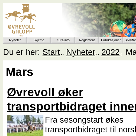
Nyheter
Skjema
Kurs/info
Reglement
Publikasjoner
Avl/Br
Du er her:
Start
Nyheter
2022
Ma
Mars
Øvrevoll øker
transportbidraget inn
Fra sesongstart økes
transportbidraget til nors