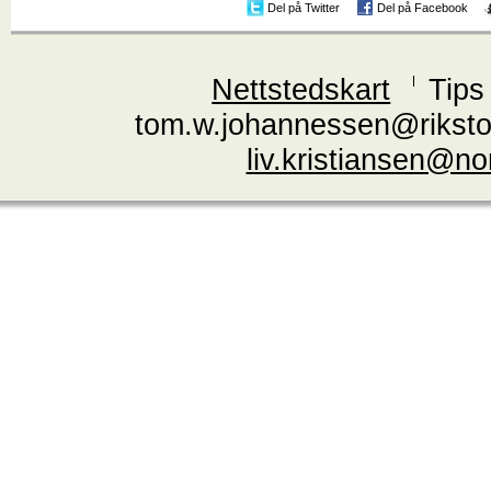
Del på Twitter
Del på Facebook
Nettstedskart
Tips
tom.w.johannessen@riksto
liv.kristiansen@n