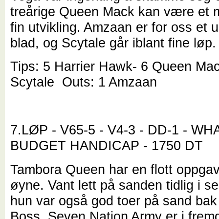
treårige Queen Mack kan være et m
fin utvikling. Amzaan er for oss et 
blad, og Scytale går iblant fine løp.
Tips: 5 Harrier Hawk- 6 Queen Mac
Scytale Outs: 1 Amzaan
7.LØP - V65-5 - V4-3 - DD-1 - WH
BUDGET HANDICAP - 1750 DT
Tambora Queen har en flott oppgav
øyne. Vant lett på sanden tidlig i 
hun var også god toer på sand ba
Boss. Seven Nation Army er i frem