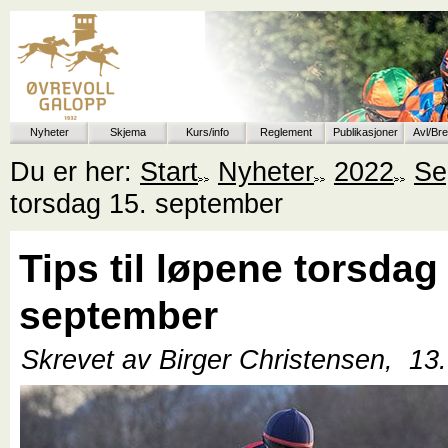
Nyheter
Skjema
Kurs/info
Reglement
Publikasjoner
Avl/Br
Du er her:
Start
Nyheter
2022
Se
torsdag 15. september
Tips til løpene torsdag
september
Skrevet av Birger Christensen,
13