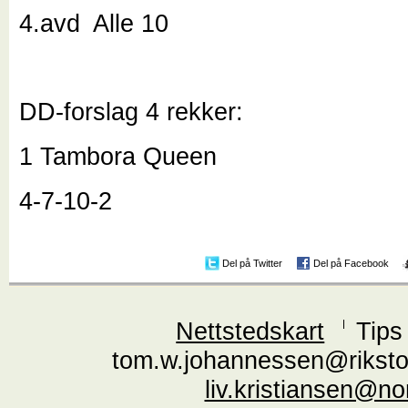
4.avd Alle 10
DD-forslag 4 rekker:
1 Tambora Queen
4-7-10-2
Del på Twitter
Del på Facebook
Nettstedskart
Tips
tom.w.johannessen@riksto
liv.kristiansen@n