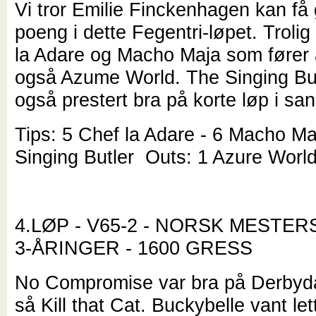
Vi tror Emilie Finckenhagen kan få
poeng i dette Fegentri-løpet. Trolig
la Adare og Macho Maja som fører 
også Azume World. The Singing But
også prestert bra på korte løp i sa
Tips: 5 Chef la Adare - 6 Macho Ma
Singing Butler Outs: 1 Azure Worl
4.LØP - V65-2 - NORSK MESTE
3-ÅRINGER - 1600 GRESS
No Compromise var bra på Derbyda
så Kill that Cat. Buckybelle vant lett