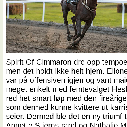
Spirit Of Cimmaron dro opp tempoet
men det holdt ikke helt hjem. Elio
var på offensiven igjen og vant ma
meget enkelt med femtevalget He
red het smart løp med den fireårig
som dermed kunne kvittere ut karri
seier. Dermed ble det en ny triumf t
Annette Stjernstrand og Nathalie M