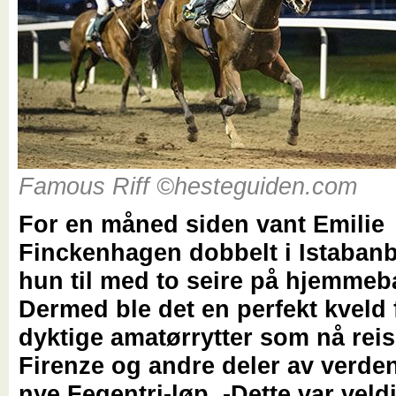
Famous Riff ©hesteguiden.com
For en måned siden vant Emilie
Finckenhagen dobbelt i Istabanb
hun til med to seire på hjemmeb
Dermed ble det en perfekt kveld 
dyktige amatørrytter som nå reise
Firenze og andre deler av verden 
nye Fegentri-løp. -Dette var veld