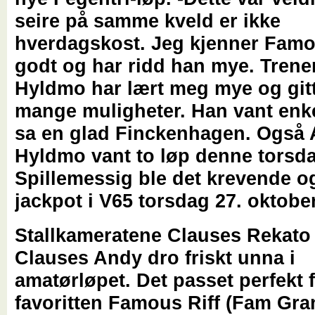
seire på samme kveld er ikke
hverdagskost. Jeg kjenner Famo
godt og har ridd han mye. Trene
Hyldmo har lært meg mye og git
mange muligheter. Han vant enke
sa en glad Finckenhagen. Også 
Hyldmo vant to løp denne torsd
Spillemessig ble det krevende og
jackpot i V65 torsdag 27. oktober
Stallkameratene Clauses Rekato
Clauses Andy dro friskt unna i
amatørløpet. Det passet perfekt 
favoritten Famous Riff (Fam Gra