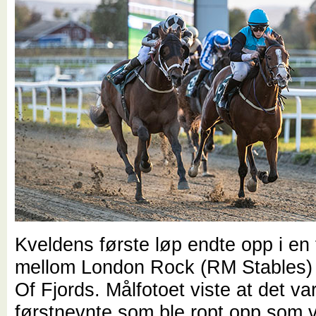
Kveldens første løp endte opp i en t
mellom London Rock (RM Stables) 
Of Fjords. Målfotoet viste at det va
førstnevnte som ble ropt opp som v