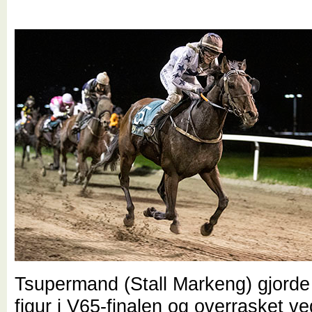
Tsupermand (Stall Markeng) gjorde 
figur i V65-finalen og overrasket v