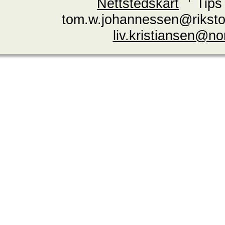
Nettstedskart
Tips
tom.w.johannessen@riksto
liv.kristiansen@n