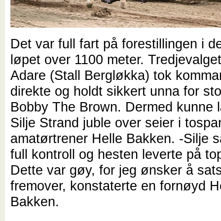
Det var full fart på forestillingen i d
løpet over 1100 meter. Tredjevalge
Adare (Stall Bergløkka) tok komm
direkte og holdt sikkert unna for sto
Bobby The Brown. Dermed kunne l
Silje Strand juble over seier i tos
amatørtrener Helle Bakken. -Silje så
full kontroll og hesten leverte på to
Dette var gøy, for jeg ønsker å satse
fremover, konstaterte en fornøyd H
Bakken.