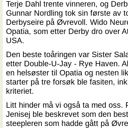
Terje Dahl trente vinneren, og De
Gunnar Nordling tok sin første av to
Derbyseire på Øvrevoll. Wido Neuro
Opatia, som etter Derby dro over At
USA.
Den beste toåringen var Sister Sal
etter Double-U-Jay - Rye Haven. A
en helsøster til Opatia og nesten li
starter på tre forsøk ble fasiten, ink
kriteriet.
Litt hinder må vi også ta med oss.
Jenisej ble beskrevet som den bes
steepleren som hadde gått på Øvrevo