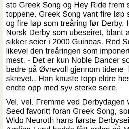
sto Greek Song og Hey Ride frem 
toppene. Greek Song vant fire løp 
og fire løp som treåring før Derby. 
Norsk Derby som ubeseiret, blant a
sikker seier i 2000 Guineas. Red S
likevel den treåringen som imponert
mest. - Det er kun Noble Dancer s
bedre på Øvrevoll gjennom tidene 
skrevet.. Han knuste topp eldre he
endte opp med syv sterke seire.
Vel, vel. Fremme ved Derbydagen 
Seed favoritt foran Greek Song, s
Wido Neuroth hans første Derbyse