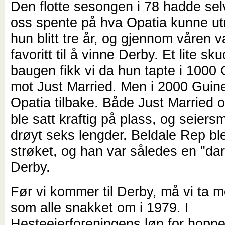
Den flotte sesongen i 78 hadde sel
oss spente på hva Opatia kunne ut
hun blitt tre år, og gjennom våren v
favoritt til å vinne Derby. Et lite sku
baugen fikk vi da hun tapte i 1000
mot Just Married. Men i 2000 Guin
Opatia tilbake. Både Just Married 
ble satt kraftig på plass, og seiers
drøyt seks lengder. Beldale Rep ble
strøket, og han var således en "dar
Derby.
Før vi kommer til Derby, må vi ta m
som alle snakket om i 1979. I
Hesteeierforeningens løp for hoppe