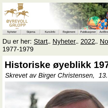
Nyheter
Skjema
Kurs/info
Reglement
Publikasjoner
Avl/Br
Du er her:
Start
Nyheter
2022
No
1977-1979
Historiske øyeblikk 19
Skrevet av Birger Christensen,
13