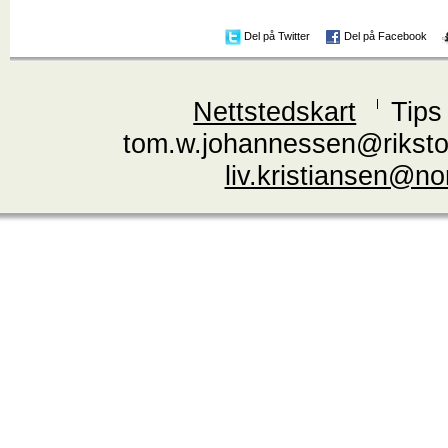
Del på Twitter
Del på Facebook
Nettstedskart
Tips
tom.w.johannessen@riksto
liv.kristiansen@n