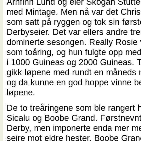
Arnfinn Lund og eier Skogan Stutteri
med Mintage. Men nå var det Chri
som satt på ryggen og tok sin først
Derbyseier. Det var ellers andre tr
dominerte sesongen. Really Rosie 
som toåring, og hun fulgte opp med
i 1000 Guineas og 2000 Guineas. T
gikk løpene med rundt en måneds
og da kunne en god hoppe vinne 
løpene.
De to treåringene som ble rangert 
Sicalu og Boobe Grand. Førstnevnte
Derby, men imponerte enda mer me
seire mot eldre hester. Boobe Grand