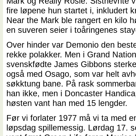
Mark og Really Rosie. Sistnevnte v
fire løpene hun startet i, inkludert k
Near the Mark ble rangert en kilo h
en suveren seier i toåringenes sta
Over hinder var Demonio den beste
rekke polakker. Men i Grand Nation
svenskfødte James Gibbons sterkes
også med Osago, som var helt avh
søkktung bane. På rask sommerba
han ikke, men i Doncaster Handica
høsten vant han med 15 lengder.
Før vi forlater 1977 må vi ta med en
løpsdag spillemessig. Lørdag 17. 