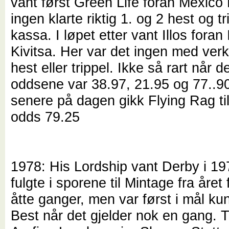
vant først Green Life foran Mexico
ingen klarte riktig 1. og 2 hest og t
kassa. I løpet etter vant Illos fora
Kivitsa. Her var det ingen med verk
hest eller trippel. Ikke så rart når 
oddsene var 38.97, 21.95 og 77..90
senere på dagen gikk Flying Rag til 
odds 79.25
1978: His Lordship vant Derby i 1
fulgte i sporene til Mintage fra året 
åtte ganger, men var først i mål ku
Best når det gjelder nok en gang. T