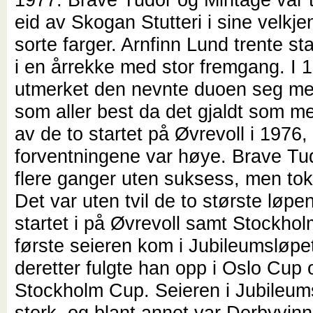
eid av Skogan Stutteri i sine velkje
sorte farger. Arnfinn Lund trente st
i en årrekke med stor fremgang. I 
utmerket den nevnte duoen seg me
som aller best da det gjaldt som m
av de to startet på Øvrevoll i 1976
forventningene var høye. Brave Tud
flere ganger uten suksess, men tok 
Det var uten tvil de to største løp
startet i på Øvrevoll samt Stockho
første seieren kom i Jubileumsløpet
deretter fulgte han opp i Oslo Cup 
Stockholm Cup. Seieren i Jubileum
sterk, og blant annet var Derbyvinn