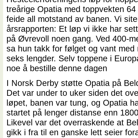
treårige Opatia med toppvekten 64 
feide all motstand av banen. Vi site
årsrapporten: Et løp vi ikke har set
på Øvrevoll noen gang. Ved 400-m
sa hun takk for følget og vant med
seks lengder. Selv toppene i Europa
noe å bestille denne dagen
I Norsk Derby støtte Opatia på Bel
Det var under to uker siden det ov
løpet, banen var tung, og Opatia ha
startet på lenger distanse enn 180
Likevel var det overraskende at Be
gikk i fra til en ganske lett seier fo