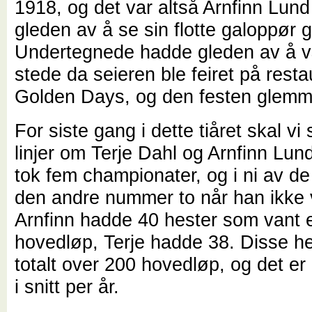
1918, og det var altså Arnfinn Lund
gleden av å se sin flotte galoppør gå
Undertegnede hadde gleden av å væ
stede da seieren ble feiret på resta
Golden Days, og den festen glemm
For siste gang i dette tiåret skal vi
linjer om Terje Dahl og Arnfinn Lu
tok fem championater, og i ni av de 
den andre nummer to når han ikke 
Arnfinn hadde 40 hester som vant et
hovedløp, Terje hadde 38. Disse h
totalt over 200 hovedløp, og det e
i snitt per år.