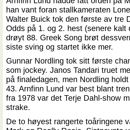
Arnfinn Lund hadde fått orden på M
han vant foran stallkameraten Lon
Walter Buick tok den første av tre 
Odds på 1. og 2. hest (senere kalt 
drøyt 88. Greek Song brøt dessverr
siste sving og startet ikke mer.
Gunnar Nordling tok sitt første ch
som jockey. Janos Tandari truet me
på finaledagen, men Nordling holdt
43. Arnfinn Lund var best blant tre
fra 1978 var det Terje Dahl-show 
strake.
De to høyest rangerte toåringene v