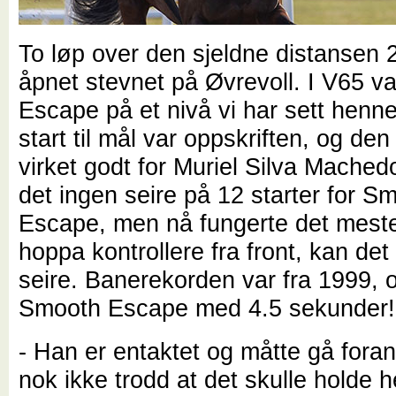
To løp over den sjeldne distansen
åpnet stevnet på Øvrevoll. I V65 v
Escape på et nivå vi har sett henne 
start til mål var oppskriften, og de
virket godt for Muriel Silva Machedo.
det ingen seire på 12 starter for S
Escape, men nå fungerte det meste
hoppa kontrollere fra front, kan det f
seire. Banerekorden var fra 1999, 
Smooth Escape med 4.5 sekunder!
- Han er entaktet og måtte gå fora
nok ikke trodd at det skulle holde he