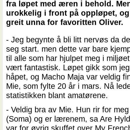
fra løpet med æren i behold. Me
urokkelig i front på oppløpet, o
greit unna for favoritten Oliver.
- Jeg begynte å bli litt nervøs da 
seg start. men dette var bare kjem
til alle som har hjulpet meg i miljøet
vært fantastisk. Løpet gikk som je
håpet, og Macho Maja var veldig fin
Mie, som fylte 20 år i mars. Nå led
statistikken blant amatørene.
- Veldig bra av Mie. Hun rir for me
(Soma) og er lærenem, sa Are Hyl
var for øvrig skuffet over My Fren