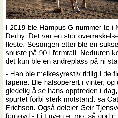
I 2019 ble Hampus G nummer to i 
Derby. Det var en stor overraskelse
fleste. Sesongen etter ble en suks
snuste på 90 i formtall. Nedturen ko
det kun ble en andreplass på ni star
- Han ble melkesyrestiv tidlig i de f
løpene. Ble halsoperert i vinter, og 
gledelig å se hans opptreden i dag
spurtet forbi sterk motstand, sa Ca
Erichsen. Også deleier Geir Tjensv
fornøyd.- Litt uventet mot så god m