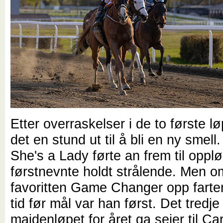
Etter overraskelser i de to første l
det en stund ut til å bli en ny smell
She's a Lady førte an frem til oppl
førstnevnte holdt strålende. Men om
favoritten Game Changer opp farten
tid før mål var han først. Det tredje
maidenløpet for året ga seier til C