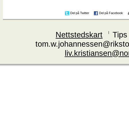
Del på Twitter
Del på Facebook
Nettstedskart
Tips
tom.w.johannessen@riksto
liv.kristiansen@n