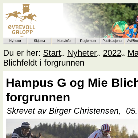
Nyheter
Skjema
Kurs/info
Reglement
Publikasjoner
Avl/Br
Du er her:
Start
Nyheter
2022
Ma
Blichfeldt i forgrunnen
Hampus G og Mie Blichf
forgrunnen
Skrevet av Birger Christensen,
05