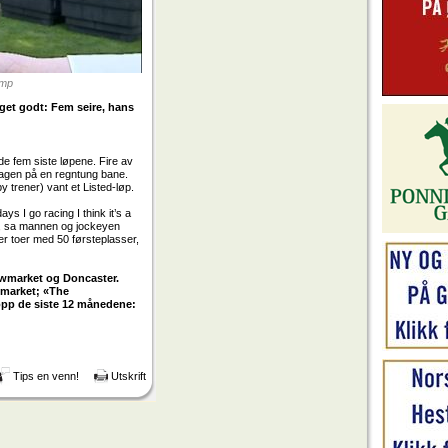
ump
et godt: Fem seire, hans
de fem siste løpene. Fire av
rdagen på en regntung bane.
y trener) vant et Listed-løp.
ys I go racing I think it’s a
id, sa mannen og jockeyen
er toer med 50 førsteplasser,
Newmarket og Doncaster.
ewmarket; «The
topp de siste 12 månedene:
Tips en venn!
Utskrift