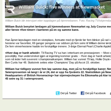
William Buick blir intervjuet etter toppdagen på hjemmebanen. Foto: Racing TV/skjermd
William Buick benyttet lørdagen på hjemmebanen Newmarket og July Course meg
aller første «five-timer» i karrieren på en og samme bane.
Han åpnet løpsdagen med en sisteplass, fortsatte med en fjerde før fem blinker på rad i 
hestene var favoritter, 69 ganger pengene var oddsen på fem seire til William denne lø
De fem vinnerhestene hadde tre forskjellige trenere. 3-årige Eternal Pearl (Charlie Appleb
«Hver dag er hardt arbeid»
. Til Racing TV sa han i etterkant om prestasjonen: – Most da
possibility. Han understreket igjen at ingenting kommer gratis: - Hver dag er hardt arbe
som nå leder helt suverent i championatkampen. William har vunnet 79 løp, Hollie Doyle 
Ben Curtis har 48. Sluttstrek settes etter Champions' Day på Ascot 15. oktober.
William har tidligere vunnet fem løp samme dag, men på to forskjellige baner; 
Seiersprosenten så langt i år er 24, det er opp fra fjorårets 22. Statistikken på N
Headquarters of British Horseracing» har stjernejockeyen fra Eiksmarka på klar 
45 seire og 31 i seiersprosent.
Del på Twitter
Del på Facebook