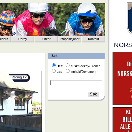
eeders
Derby
Linker
Proposisjoner
Kontakt
!
Søk
Hest
Kusk/Jockey/Trener
Løp
Innhold/Dokument