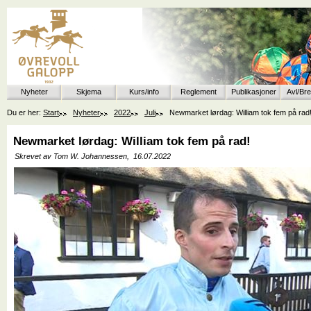
Nyheter
Skjema
Kurs/info
Reglement
Publikasjoner
Avl/Br
Du er her:
Start
Nyheter
2022
Juli
Newmarket lørdag: William tok fem på rad
Newmarket lørdag: William tok fem på rad!
Skrevet av Tom W. Johannessen,
16.07.2022