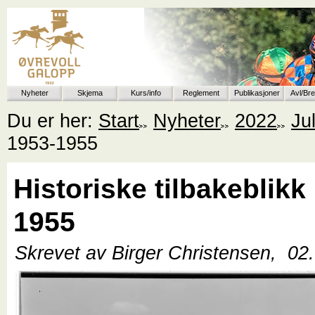
Nyheter
Skjema
Kurs/info
Reglement
Publikasjoner
Avl/Br
Du er her:
Start
Nyheter
2022
Jul
1953-1955
Historiske tilbakeblikk
1955
Skrevet av Birger Christensen,
02