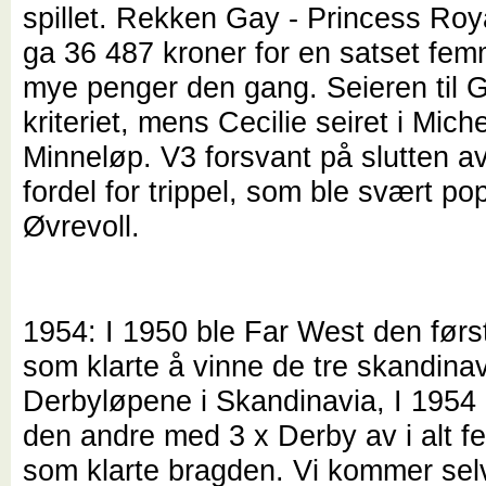
spillet. Rekken Gay - Princess Roya
ga 36 487 kroner for en satset fem
mye penger den gang. Seieren til G
kriteriet, mens Cecilie seiret i Mich
Minneløp. V3 forsvant på slutten av 6
fordel for trippel, som ble svært po
Øvrevoll.
1954: I 1950 ble Far West den først
som klarte å vinne de tre skandina
Derbyløpene i Skandinavia, I 1954 
den andre med 3 x Derby av i alt f
som klarte bragden. Vi kommer sel