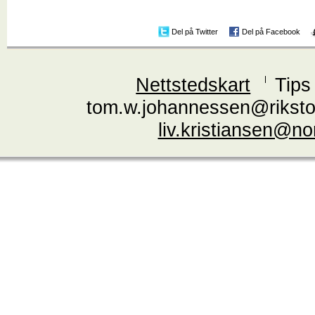
Del på Twitter
Del på Facebook
Nettstedskart
Tips
tom.w.johannessen@riksto
liv.kristiansen@n