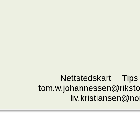
Nettstedskart
Tips
tom.w.johannessen@riksto
liv.kristiansen@n