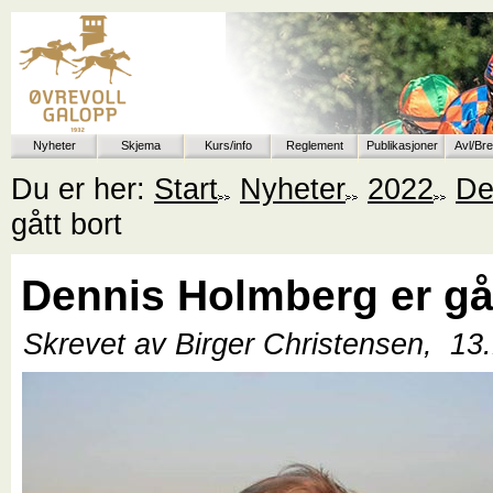
Nyheter
Skjema
Kurs/info
Reglement
Publikasjoner
Avl/Br
Du er her:
Start
Nyheter
2022
De
gått bort
Dennis Holmberg er gåt
Skrevet av Birger Christensen,
13