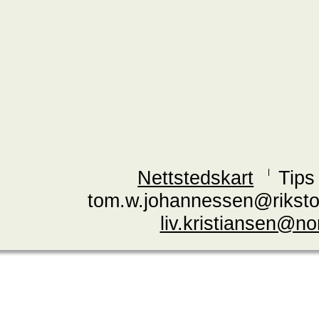
Nettstedskart
Tips
tom.w.johannessen@riksto
liv.kristiansen@n