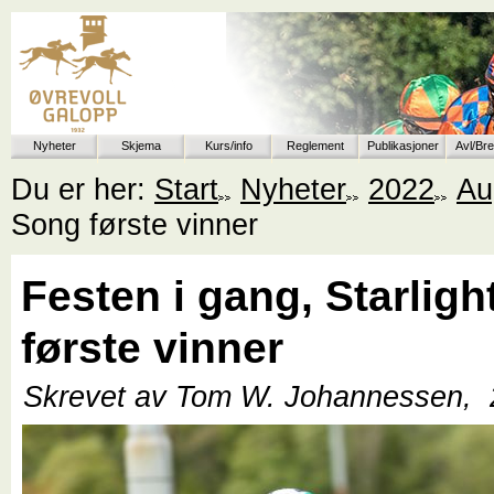
Nyheter
Skjema
Kurs/info
Reglement
Publikasjoner
Avl/Br
Du er her:
Start
Nyheter
2022
Au
Song første vinner
Festen i gang, Starlig
første vinner
Skrevet av Tom W. Johannessen,