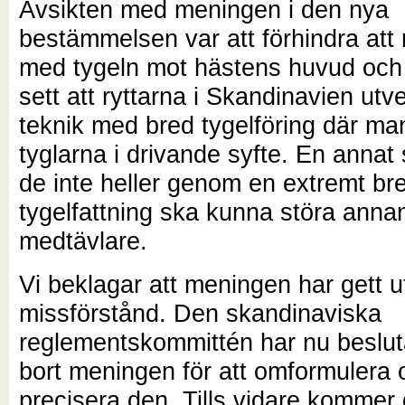
Avsikten med meningen i den nya
bestämmelsen var att förhindra att r
med tygeln mot hästens huvud och 
sett att ryttarna i Skandinavien utv
teknik med bred tygelföring där m
tyglarna i drivande syfte. En annat 
de inte heller genom en extremt br
tygelfattning ska kunna störa anna
medtävlare.
Vi beklagar att meningen har gett 
missförstånd. Den skandinaviska
reglementskommittén har nu besluta
bort meningen för att omformulera 
precisera den. Tills vidare kommer 