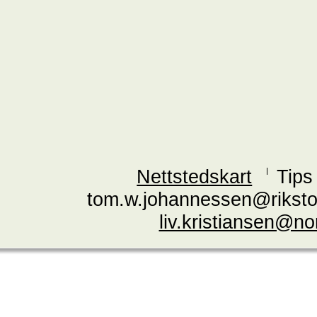
Nettstedskart
Tips
tom.w.johannessen@riksto
liv.kristiansen@n