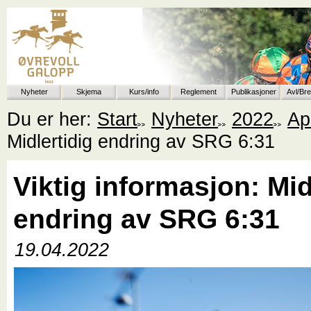
Nyheter
Skjema
Kurs/info
Reglement
Publikasjoner
Avl/Br
Du er her:
Start
Nyheter
2022
Apr
Midlertidig endring av SRG 6:31
Viktig informasjon: Mid
endring av SRG 6:31
19.04.2022