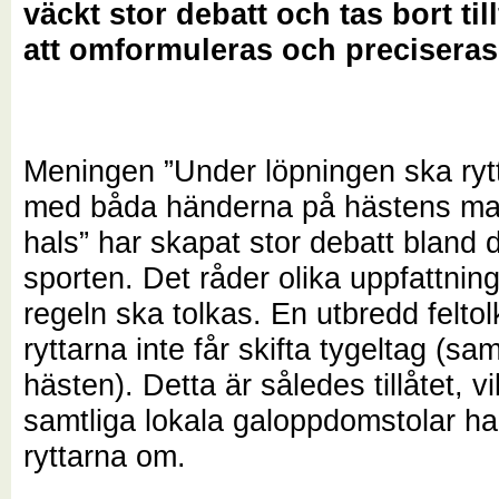
väckt stor debatt och tas bort tillf
att omformuleras och precisera
Meningen ”Under löpningen ska rytt
med båda händerna på hästens m
hals” har skapat stor debatt bland d
sporten. Det råder olika uppfattnin
regeln ska tolkas. En utbredd feltol
ryttarna inte får skifta tygeltag (sa
hästen). Detta är således tillåtet, v
samtliga lokala galoppdomstolar ha
ryttarna om.