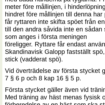
meter före mållinjen, i hinderlöpning
hindret före mållinjen till denna har
får ryttaren inte skifta spöet från 
till den andra såvida inte en sådan 
som anges i första meningen
föreligger.
Ryttare får endast anvä
Skandinavisk Galopp fastställt spö
stick (vadderat spö).
Vid överträdelse av första stycket g
7 § 6 p och 8 kap 16 § 5 p.
Första stycket gäller även vid träni
Med träning av häst menas fysisk 
förberedelse av en häst som ska stä