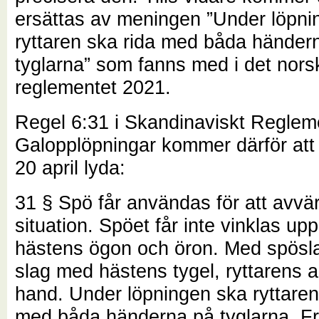
ersättas av meningen ”Under löpni
ryttaren ska rida med båda händer
tyglarna” som fanns med i det nors
reglementet 2021.
Regel 6:31 i Skandinaviskt Reglem
Galopplöpningar kommer därför att 
20 april lyda:
31 § Spö får användas för att avvärj
situation. Spöet får inte vinklas up
hästens ögon och öron. Med spösla
slag med hästens tygel, ryttarens 
hand.
Under löpningen ska ryttaren
med båda händerna på tyglarna.
F