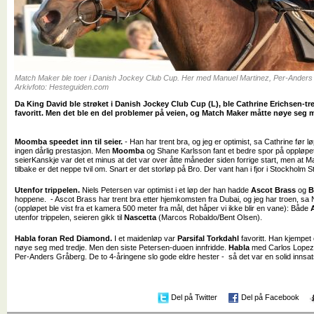
Match Maker ble toer i Danish Jockey Club Cup. Her med Manuel Martinez, Per-Anders G
Arkivfoto: Hesteguiden.com
Da King David ble strøket i Danish Jockey Club Cup (L), ble Cathrine Erichsen-tr
favoritt. Men det ble en del problemer på veien, og Match Maker måtte nøye seg 
Moomba speedet inn til seier.
- Han har trent bra, og jeg er optimist, sa Cathrine før 
ingen dårlig prestasjon. Men
Moomba
og Shane Karlsson fant et bedre spor på oppløpet 
seier
Kanskje var det et minus at det var over åtte måneder siden forrige start, men at
tilbake er det neppe tvil om. Snart er det storløp på Bro. Der vant han i fjor i Stockholm S
Utenfor trippelen.
Niels Petersen var optimist i et løp der han hadde
Ascot Brass
og
B
hoppene.
- Ascot Brass har trent bra etter hjemkomsten fra Dubai, og jeg har troen, sa 
(oppløpet ble vist fra et kamera 500 meter fra mål, det håper vi ikke blir en vane): Både
utenfor trippelen, seieren gikk til
Nascetta
(Marcos Robaldo/Bent Olsen).
Habla foran Red Diamond.
I et maidenløp var
Parsifal Torkdahl
favoritt. Han kjempet 
nøye seg med tredje. Men den siste Petersen-duoen innfridde.
Habla
med Carlos Lopez
Per-Anders Gråberg. De to 4-åringene slo gode eldre hester - så det var en solid innsat
Del på Twitter
Del på Facebook