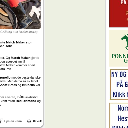
råberg satt i salen lørdag.
ente Match Maker stor
med sølv.
løpet. Og
Match Maker
gjorde
og speedet inn til
 Match Maker kommer snart
tora Pris.
runello
mot de beste danske
Niels. Men det vi så av løpet
Ascot Brass
og
Brunello
var
om seieren, måtte imidlertid
 vant foran
Red Diamond
og
s.
Tips en venn!
Utskrift