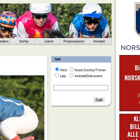
eeders
Derby
Linker
Proposisjoner
Kontakt
Søk
Hest
Kusk/Jockey/Trener
Løp
Innhold/Dokument