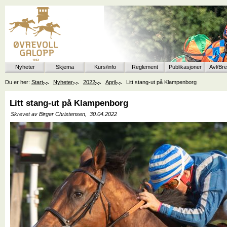
Nyheter
Skjema
Kurs/info
Reglement
Publikasjoner
Avl/Br
Du er her:
Start
Nyheter
2022
April
Litt stang-ut på Klampenborg
Litt stang-ut på Klampenborg
Skrevet av Birger Christensen,
30.04.2022