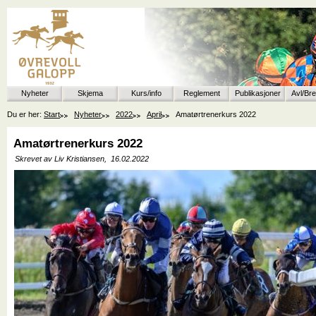
Nyheter
Skjema
Kurs/info
Reglement
Publikasjoner
Avl/Br
Du er her:
Start
Nyheter
2022
April
Amatørtrenerkurs 2022
Amatørtrenerkurs 2022
Skrevet av Liv Kristiansen,
16.02.2022