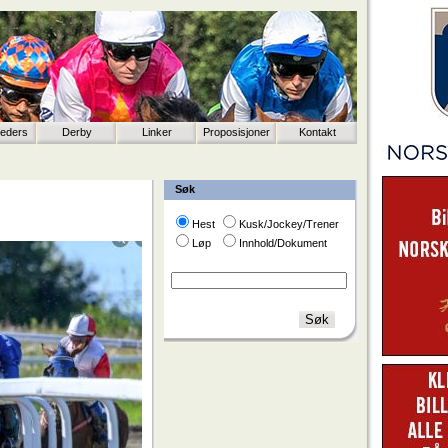
eeders
Derby
Linker
Proposisjoner
Kontakt
Søk
Hest
Kusk/Jockey/Trener
Løp
Innhold/Dokument