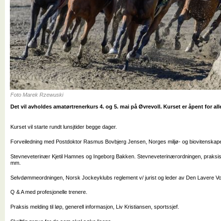
Foto Marek Rzewuski
Det vil avholdes amatørtrenerkurs 4. og 5. mai på Øvrevoll. Kurset er åpent for all
Kurset vil starte rundt lunsjtider begge dager.
Forveiledning med Postdoktor Rasmus Bovbjerg Jensen, Norges miljø- og biovitenskapel
Stevneveterinær Kjetil Hamnes og Ingeborg Bakken. Stevneveterinærordningen, praksis
mm.
Selvdømmeordningen, Norsk Jockeyklubs reglement v/ jurist og leder av Den Lavere Voldg
Q & A med profesjonelle trenere.
Praksis melding til løp, generell informasjon, Liv Kristiansen, sportssjef.