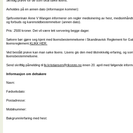
Skriftlig prøve for de som skal søke lisens.
Avholdes på en annen dato (informasjon kommer):
Sjefsveterinær Anne V Wangen informerer om regler medisinering av hest, medisinhåndte
og forbuds og karenstidbestemmelser (annen dato).
Pris: 2500 kroner. Det vil være lett servering begge dager.
Søkere bør gjøre seg kjent med lisensbestemmelsene i Skandinavisk Reglement for Gal
lisensreglement.
KLIKK HER.
Ved bestått prøve kan man søke lisens. Lisens gis den med tilstrekkelig erfaring, og som 
lisensbestemmelsene.
Send skriftlig påmelding til
liv.kristiansen@rikstoto.no
innen 20. april med følgende inform
Informasjon om deltakere
Navn:
Fødselsdato:
Postadresse:
Mobilnummer:
Bakgrunn/erfaring med hest: