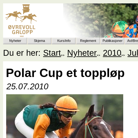
Nyheter
Skjema
Kurs/info
Reglement
Publikasjoner
Avl/Br
Du er her:
Start
Nyheter
2010
Jul
Polar Cup et toppløp
25.07.2010