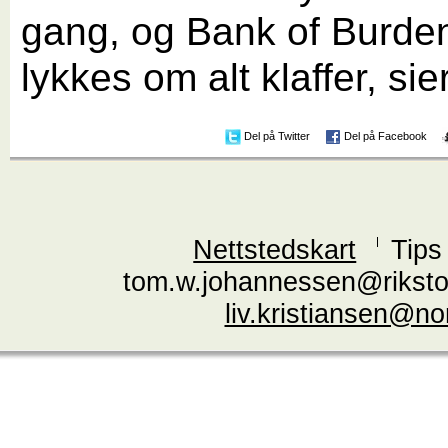
gang, og Bank of Burde
lykkes om alt klaffer, sie
Del på Twitter
Del på Facebook
Nettstedskart
Tips
tom.w.johannessen@riksto
liv.kristiansen@n