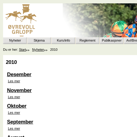
Nyheter
Skjema
Kurs/info
Reglement
Publikasjoner
Avl/Br
Du er her:
Start
Nyheter
2010
2010
Desember
Les mer
November
Les mer
Oktober
Les mer
September
Les mer