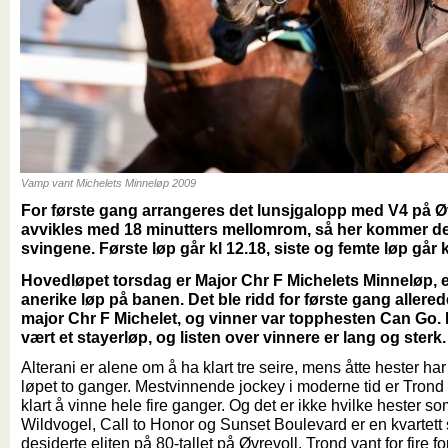
Vamp vant Michelets Minneløp 2009
For første gang arrangeres det lunsjgalopp med V4 på Ø
avvikles med 18 minutters mellomrom, så her kommer det 
svingene. Første løp går kl 12.18, siste og femte løp går k
Hovedløpet torsdag er Major Chr F Michelets Minneløp, e
anerike løp på banen. Det ble ridd for første gang allerede
major Chr F Michelet, og vinner var topphesten Can Go. 
vært et stayerløp, og listen over vinnere er lang og sterk.
Alterani er alene om å ha klart tre seire, mens åtte hester ha
løpet to ganger. Mestvinnende jockey i moderne tid er Tron
klart å vinne hele fire ganger. Og det er ikke hvilke hester so
Wildvogel, Call to Honor og Sunset Boulevard er en kvartett
desiderte eliten på 80-tallet på Øvrevoll. Trond vant for fire f