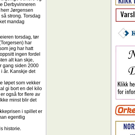
ste Derbyvinneren
r herr Jørgensen
 så strong. Torsdag
røket mandag
eieren torsdag, tør
 (Torgersen) har
 som jeg har hatt
oppsitt ingen fordel
ten alt kan skje,
ver gang siden 2000
 i år. Kanskje det
ste løpet som vekker
 gi bort en del kilo
 er også for flere av
kke minst blir det
keprisen i spillet er
man egentlig
s historie.