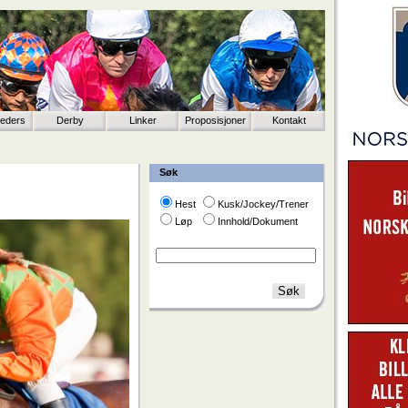
eeders
Derby
Linker
Proposisjoner
Kontakt
Søk
Hest
Kusk/Jockey/Trener
Løp
Innhold/Dokument