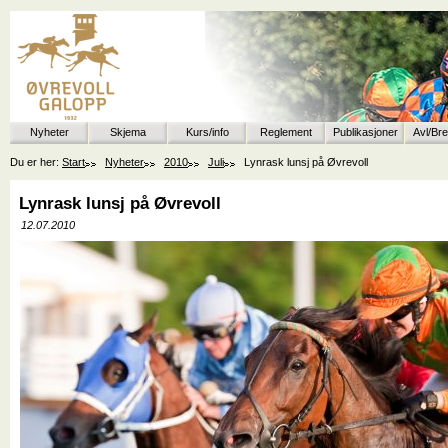
Nyheter
Skjema
Kurs/info
Reglement
Publikasjoner
Avl/Br
Du er her:
Start
Nyheter
2010
Juli
Lynrask lunsj på Øvrevoll
Lynrask lunsj på Øvrevoll
12.07.2010