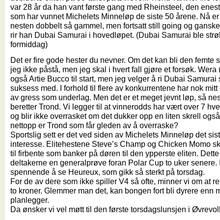
var 28 år da han vant første gang med Rheinsteel, den ene
som har vunnet Michelets Minneløp de siste 50 årene. Nå e
nesten dobbelt så gammel, men fortsatt still going og ganske
rir han Dubai Samurai i hovedløpet. (Dubai Samurai ble st
formiddag)
Det er fire gode hester du nevner. Om det kan bli den femte s
jeg ikke påstå, men jeg skal i hvert fall gjøre et forsøk. Wera
også Artie Bucco til start, men jeg velger å ri Dubai Samurai
suksess med. I forhold til flere av konkurrentene har nok mitt 
av gress som underlag. Men det er et meget jevnt løp, så nes
beretter Trond. Vi legger til at vinnerodds har vært over 7 h
og blir ikke overrasket om det dukker opp en liten skrell også
nettopp er Trond som får gleden av å overraske?
Sportslig sett er det ved siden av Michelets Minneløp det si
interesse. Elitehestene Steve’s Champ og Chicken Momo skal
til firbente som banker på døren til den ypperste eliten. Dette
deltakerne en generalprøve foran Polar Cup to uker senere. I
spennende å se Heureux, som gikk så sterkt på torsdag.
For de av dere som ikke spiller V4 så ofte, minner vi om at rek
to kroner. Glemmer man det, kan bongen fort bli dyrere enn 
planlegger.
Da ønsker vi vel møtt til den første torsdagslunsjen i Øvrevoll