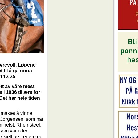
vrevoll. Løpene
til å gå unna i
l 13.35.
tt av våre mest
 i 1936 til ære for
Det har hele tiden
r maktet å vinne
d Jørgensen, som har
m helst. Rheinsteel,
 som var i den
orskjellige trenere og