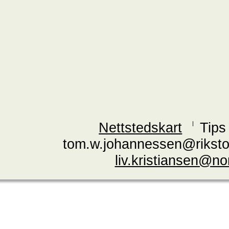
Nettstedskart
Tips
tom.w.johannessen@riksto
liv.kristiansen@n