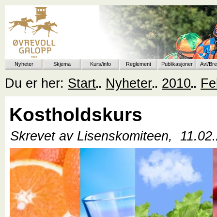
Nyheter
Skjema
Kurs/info
Reglement
Publikasjoner
Avl/Br
Du er her:
Start
Nyheter
2010
Fe
Kostholdskurs
Skrevet av Lisenskomiteen,
11.02