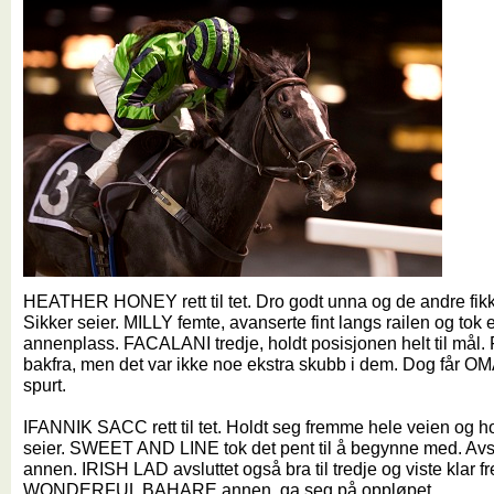
HEATHER HONEY rett til tet. Dro godt unna og de andre fikk 
Sikker seier. MILLY femte, avanserte fint langs railen og tok 
annenplass. FACALANI tredje, holdt posisjonen helt til mål.
bakfra, men det var ikke noe ekstra skubb i dem. Dog får OMA
spurt.
IFANNIK SACC rett til tet. Holdt seg fremme hele veien og hol
seier. SWEET AND LINE tok det pent til å begynne med. Avslutt
annen. IRISH LAD avsluttet også bra til tredje og viste klar 
WONDERFUL BAHARE annen, ga seg på oppløpet.