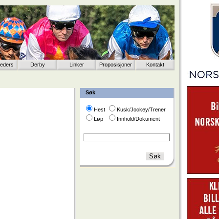
eeders
Derby
Linker
Proposisjoner
Kontakt
Søk
Hest
Kusk/Jockey/Trener
Løp
Innhold/Dokument