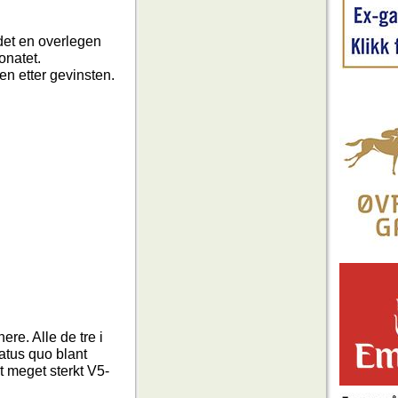
 det en overlegen
onatet.
pen etter gevinsten.
re. Alle de tre i
tatus quo blant
t meget sterkt V5-