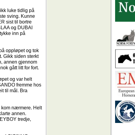
kk luke tidlig på
iste sving. Kunne
 sist til bortre
EL BLAA og DUBAI
stykke inn på
 på oppløpet og tok
. Gikk siden sterkt
sen, annen gjennom
k gått litt for fort.
øpet og var helt
O SANDO fremme hos
t til mål. Bra
re kom nærmere. Helt
klarte annen.
NEYBOY tredje,