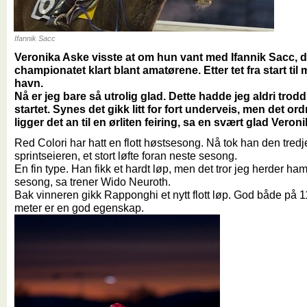
Ifannik Sacc
Veronika Aske visste at om hun vant med Ifannik Sacc, d
championatet klart blant amatørene. Etter tet fra start til må
havn.
Nå er jeg bare så utrolig glad. Dette hadde jeg aldri tro
startet. Synes det gikk litt for fort underveis, men det or
ligger det an til en ørliten feiring, sa en svært glad Veroni
Red Colori har hatt en flott høstsesong. Nå tok han den tredj
sprintseieren, et stort løfte foran neste sesong.
En fin type. Han fikk et hardt løp, men det tror jeg herder ha
sesong, sa trener Wido Neuroth.
Bak vinneren gikk Rapponghi et nytt flott løp. God både på
meter er en god egenskap.