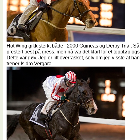
Hot Wing gikk sterkt både i 2000 Guineas og Derby Trial. S
prestert best på gress, men nå var det klart for et toppløp og
Dette var gøy. Jeg er litt overrasket, selv om jeg visste at han
trener Isidro Vergara.