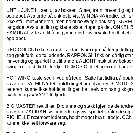
UNTIL JUNE litt sen ut av boksen. Smøg frem innvendig og fi
oppløpet. Avgjorde på enkleste vis. WINDIANA tredje, tet i s
ikke stå i mot vinneren, men holdt de øvrige bak seg. SURFER
langside. Avsluttet fint og klarte siste trippel på det. ONK
SAMURAI førte an til å begynne med, sistnevnte holdt til et 
oppløpet.
RED COLORI ikke så rask fra start. Kom opp på tredje tidlig
seg greit forbi de to ledende. RAPPONGHI fikk en dårlig start
innvendig og spurtet flott til annen. ALIGHT rask ut av bok
svingen. Holdt fint til tredje. TICMOSIC til tet, men det hadde no
HOT WING koste seg i rygg på leder. Satte fart tidlig på oppl
suveren. DALMENY tet, holdt meget bra til annen. OMOT
lederen, kunne ikke holde stillingen helt selv om han gikk grei
avslutning av VAMP til fjerde.
BIG MASTER rett til tet. Dro unna og stakk igjen da de and
suveren. ZAFIRAH sist innledningsvis, spurtet strålende og 
RICHELLE nærmest lederen, holdt meget bra til tredje. CO
kunne ikke helt forsvare seg.