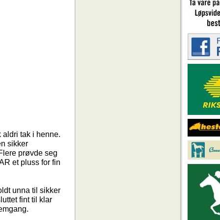
aldri tak i henne.
en sikker
 Flere prøvde seg
R et pluss for fin
dt unna til sikker
et fint til klar
fremgang.