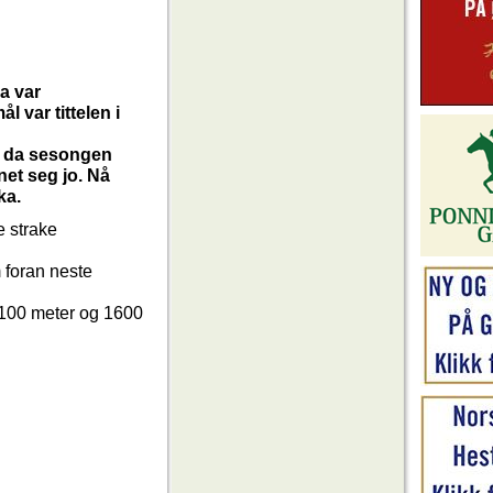
a var
l var tittelen i
dd da sesongen
dnet seg jo. Nå
ka.
e strake
m foran neste
 1100 meter og 1600