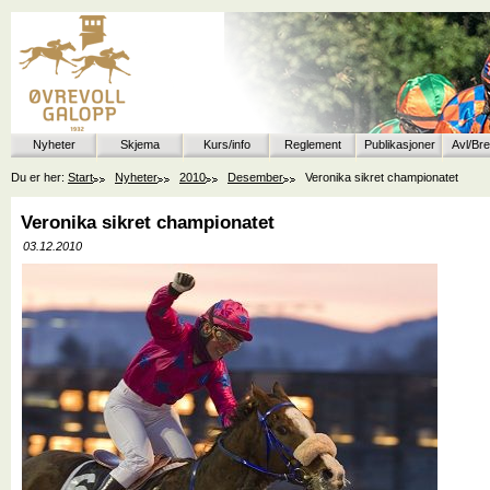
Nyheter
Skjema
Kurs/info
Reglement
Publikasjoner
Avl/Br
Du er her:
Start
Nyheter
2010
Desember
Veronika sikret championatet
Veronika sikret championatet
03.12.2010