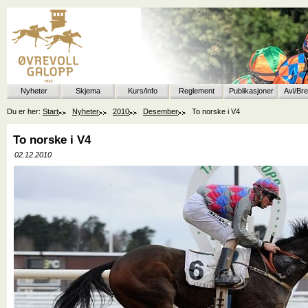
Nyheter
Skjema
Kurs/info
Reglement
Publikasjoner
Avl/Br
Du er her:
Start
Nyheter
2010
Desember
To norske i V4
To norske i V4
02.12.2010