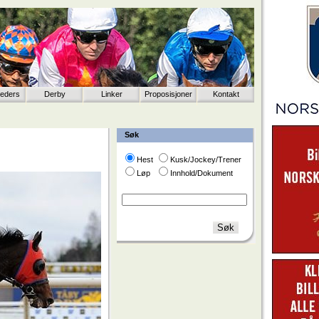
eeders
Derby
Linker
Proposisjoner
Kontakt
Søk
Hest
Kusk/Jockey/Trener
Løp
Innhold/Dokument