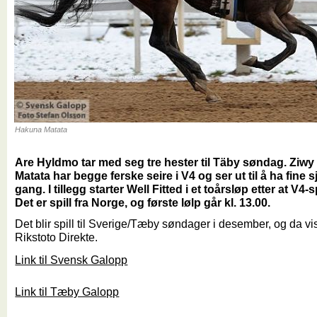
Hakuna Matata
Are Hyldmo tar med seg tre hester til Täby søndag. Ziw
Matata har begge ferske seire i V4 og ser ut til å ha fine
gang. I tillegg starter Well Fitted i et toårsløp etter at V4-sp
Det er spill fra Norge, og første lølp går kl. 13.00.
Det blir spill til Sverige/Tæby søndager i desember, og da 
Rikstoto Direkte.
Link til Svensk Galopp
Link til Tæby Galopp