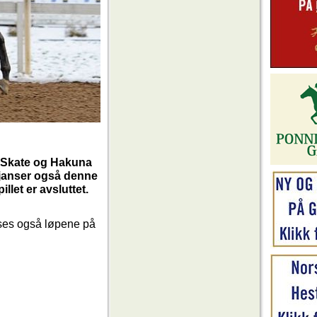
y Skate og Hakuna
 sjanser også denne
illet er avsluttet.
vises også løpene på