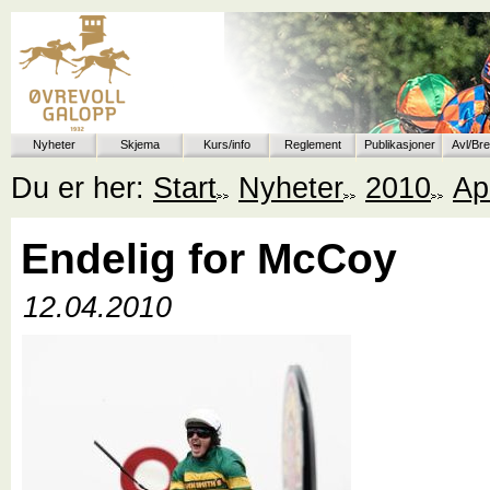
Nyheter
Skjema
Kurs/info
Reglement
Publikasjoner
Avl/Br
Du er her:
Start
Nyheter
2010
Apr
Endelig for McCoy
12.04.2010