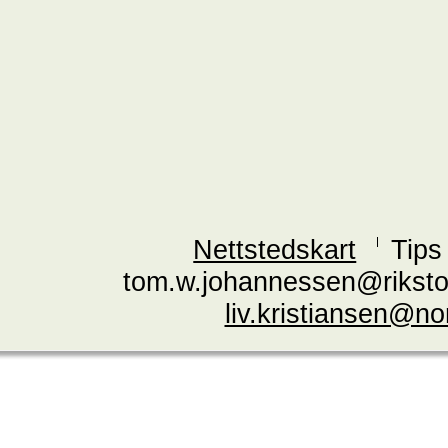
Nettstedskart
Tips
tom.w.johannessen@riksto
liv.kristiansen@n