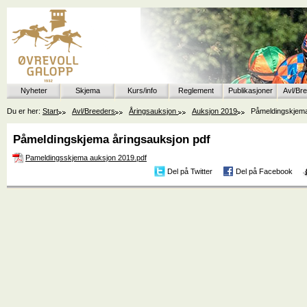
Nyheter
Skjema
Kurs/info
Reglement
Publikasjoner
Avl/Br
Du er her:
Start
Avl/Breeders
Åringsauksjon
Auksjon 2019
Påmeldingskjema
Påmeldingskjema åringsauksjon pdf
Pameldingsskjema auksjon 2019.pdf
Del på Twitter
Del på Facebook