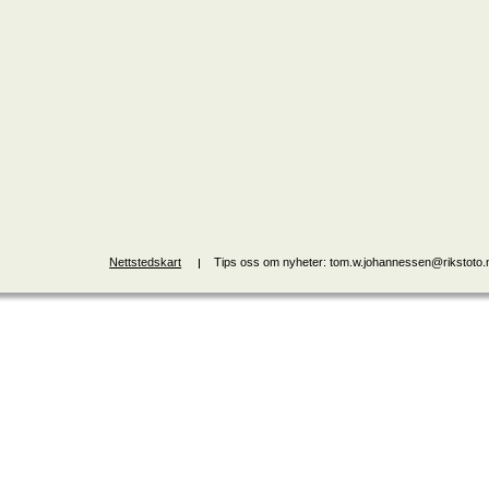
Nettstedskart
Tips oss om nyheter: tom.w.johannessen@rikstoto.