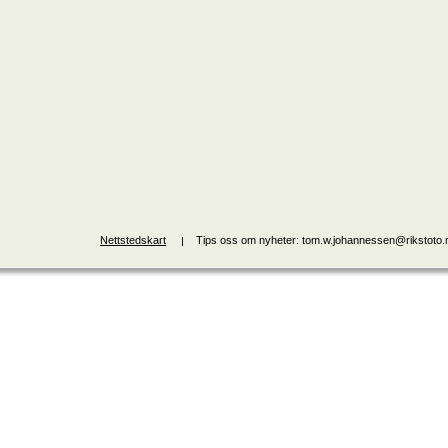
Nettstedskart
Tips oss om nyheter: tom.w.johannessen@rikstoto.