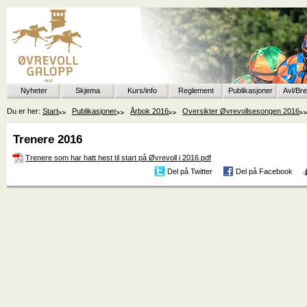
Nyheter
Skjema
Kurs/info
Reglement
Publikasjoner
Avl/Br
Du er her:
Start
Publikasjoner
Årbok 2016
Oversikter Øvrevollsesongen 2016
Trenere 2016
Trenere som har hatt hest til start på Øvrevoll i 2016.pdf
Del på Twitter
Del på Facebook