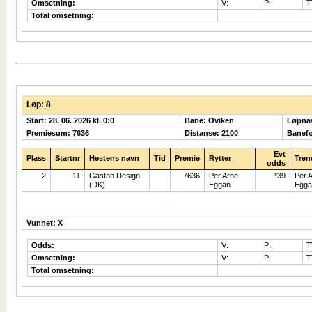
Omsetning:
V:
P:
T
Total omsetning:
Løp: 8
Start: 28. 06. 2026 kl. 0:0
Bane: Oviken
Løpna
Premiesum: 7636
Distanse: 2100
Banefo
Evt
Plass
Startnr
Hestens navn
Tid
Premie
Rytter
Tren
odds
2
11
Gaston Design
7636
Per Arne
*39
Per 
(DK)
Eggan
Egga
Vunnet: X
Odds:
V:
P:
T
Omsetning:
V:
P:
T
Total omsetning: