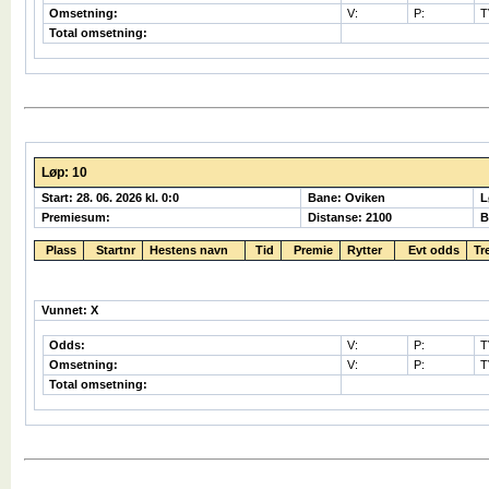
Omsetning:
V:
P:
T
Total omsetning:
Løp: 10
Start: 28. 06. 2026 kl. 0:0
Bane: Oviken
L
Premiesum:
Distanse: 2100
B
Plass
Startnr
Hestens navn
Tid
Premie
Rytter
Evt odds
Tr
Vunnet: X
Odds:
V:
P:
T
Omsetning:
V:
P:
T
Total omsetning: