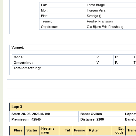
Far:
Lome Brage
Mor:
Horgen Vera
Eier:
Sverige ()
Trener:
Fredrik Fransson
Oppdretter:
Ole Bjørn Erik Fosshaug
Vunnet:
Odds:
V:
P:
T
Omsetning:
V:
P:
T
Total omsetning:
Løp: 3
Start: 28. 06. 2026 kl. 0:0
Bane: Oviken
Løpna
Premiesum: 42545
Distanse: 2100
Banefo
Hestens
Evt
Plass
Startnr
Tid
Premie
Rytter
Trene
navn
odds