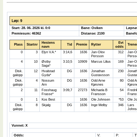
Løp: 9
Start: 28. 06. 2026 kl. 0:0
Bane: Oviken
Løpna
Premiesum: 46362
Distanse: 2100
Banefo
Hestens
Evt
Plass
Startnr
Tid
Premie
Rytter
Trene
navn
odds
0
3
Elyn V.A.*
3:14,6
1636
Jan-Olov
312
Jan-O
Persson
Perss
4
10
Østby
3:10,5
10909
Marcus Lilius
169
Jan-O
Saga*
Perss
Disk.
12
Hvalstad
DG
1636
Jonathan
230
Jonat
galopp
Gyda*
Gustavsson
Gusta
Disk.
4
Nossum
DG
1636
Odd Arne
80
Odd A
galopp
Arn
Kjøsnes
Kjøsn
2
11
Fosshaug
3:09,7
27273
Michaela B
54
Fredri
Frasse*
Fransson
Frans
0
1
Kos Best
1636
Ole Johnsen
*53
Ole J
Disk.
8
Skjalg
DG
1636
Inge Melby
346
Lars
galopp
Johns
Vunnet: X
Odds:
V:
P:
T