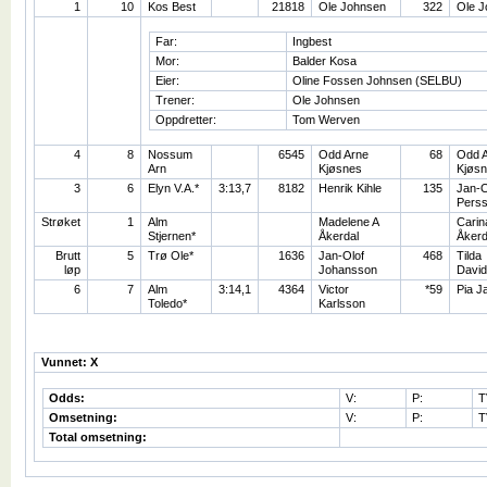
1
10
Kos Best
21818
Ole Johnsen
322
Ole J
Far:
Ingbest
Mor:
Balder Kosa
Eier:
Oline Fossen Johnsen (SELBU)
Trener:
Ole Johnsen
Oppdretter:
Tom Werven
4
8
Nossum
6545
Odd Arne
68
Odd 
Arn
Kjøsnes
Kjøs
3
6
Elyn V.A.*
3:13,7
8182
Henrik Kihle
135
Jan-O
Pers
Strøket
1
Alm
Madelene A
Carin
Stjernen*
Åkerdal
Åkerd
Brutt
5
Trø Ole*
1636
Jan-Olof
468
Tilda
løp
Johansson
Davi
6
7
Alm
3:14,1
4364
Victor
*59
Pia J
Toledo*
Karlsson
Vunnet: X
Odds:
V:
P:
T
Omsetning:
V:
P:
T
Total omsetning: