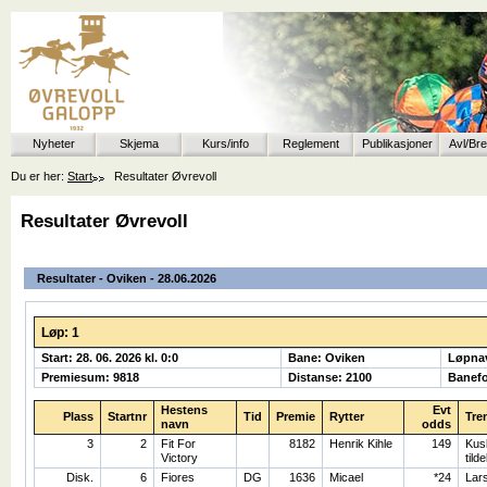
Nyheter
Skjema
Kurs/info
Reglement
Publikasjoner
Avl/Br
Du er her:
Start
Resultater Øvrevoll
Resultater Øvrevoll
Resultater - Oviken - 28.06.2026
Løp: 1
Start: 28. 06. 2026 kl. 0:0
Bane: Oviken
Løpna
Premiesum: 9818
Distanse: 2100
Banefo
Hestens
Evt
Plass
Startnr
Tid
Premie
Rytter
Tre
navn
odds
3
2
Fit For
8182
Henrik Kihle
149
Kus
Victory
tild
Disk.
6
Fiores
DG
1636
Micael
*24
Lar