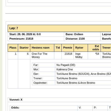
Løp: 7
Start: 28. 06. 2026 kl. 0:0
Bane: Oviken
Løpna
Premiesum: 21818
Distanse: 2100
Banefo
Evt
Plass
Startnr
Hestens navn
Tid
Premie
Rytter
Trener
odds
1
6
One For The
21818
Inge
*54
Toril A
Money
Melby
Breimo
Far:
Nu Pagadi (DE)
Mor:
Kalimera One
Eier:
Toril Aune Breimo (BJUGN), Arve Breimo (
Trener:
Toril Aune Breimo
Oppdretter:
Toril Aune Breimo & Arve Breimo
Vunnet: X
Odds:
V:
P:
T