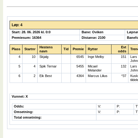
Løp: 4
Start: 28. 06. 2026 kl. 0:0
Bane: Oviken
Løpna
Premiesum: 16364
Distanse: 2100
Banefo
Hestens
Evt
Plass
Startnr
Tid
Premie
Rytter
Tren
navn
odds
4
10
Skjalg
6545
Inge Melby
151
Lars
John
5
4
Spik Ternar
5455
Micael
132
Lars
Melander
John
6
2
Eik Best
4364
Marcus Lilius
*37
Kusk
tildel
Vunnet: X
Odds:
V:
P:
T
Omsetning:
V:
P:
T
Total omsetning: