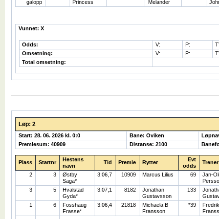
galopp
Princess
Melander
Joh
Vunnet: X
Odds:
V:
P:
T
Omsetning:
V:
P:
T
Total omsetning:
Løp: 2
Start: 28. 06. 2026 kl. 0:0
Bane: Oviken
Løpna
Premiesum: 40909
Distanse: 2100
Banefo
Hestens
Evt
Plass
Startnr
Tid
Premie
Rytter
Trener
navn
odds
2
3
Østby
3:06,7
10909
Marcus Lilius
69
Jan-Ol
Saga*
Perss
3
5
Hvalstad
3:07,1
8182
Jonathan
133
Jonath
Gyda*
Gustavsson
Gusta
1
6
Fosshaug
3:06,4
21818
Michaela B
*39
Fredri
Frasse*
Fransson
Frans