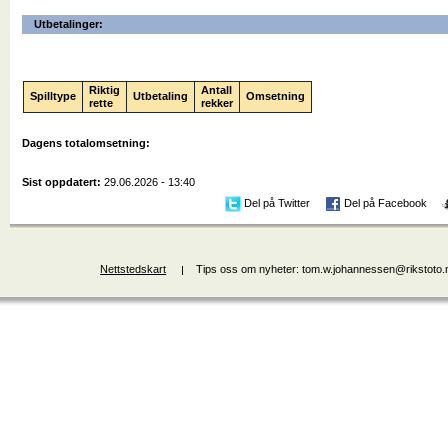
Utbetalinger:
Riktig
Antall
Spilltype
Utbetaling
Omsetning
rette
rekker
Dagens totalomsetning:
Sist oppdatert:
29.06.2026 - 13:40
Del på Twitter
Del på Facebook
Nettstedskart
Tips oss om nyheter: tom.w.johannessen@rikstoto.