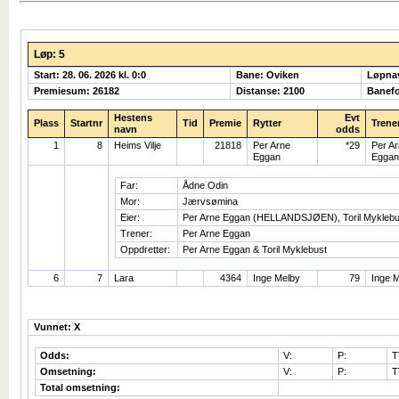
Løp: 5
Start: 28. 06. 2026 kl. 0:0
Bane: Oviken
Løpna
Premiesum: 26182
Distanse: 2100
Banefo
Hestens
Evt
Plass
Startnr
Tid
Premie
Rytter
Trene
navn
odds
1
8
Heims Vilje
21818
Per Arne
*29
Per A
Eggan
Eggan
Far:
Ådne Odin
Mor:
Jærvsømina
Eier:
Per Arne Eggan (HELLANDSJØEN), Toril Mykle
Trener:
Per Arne Eggan
Oppdretter:
Per Arne Eggan & Toril Myklebust
6
7
Lara
4364
Inge Melby
79
Inge 
Vunnet: X
Odds:
V:
P:
T
Omsetning:
V:
P:
T
Total omsetning: