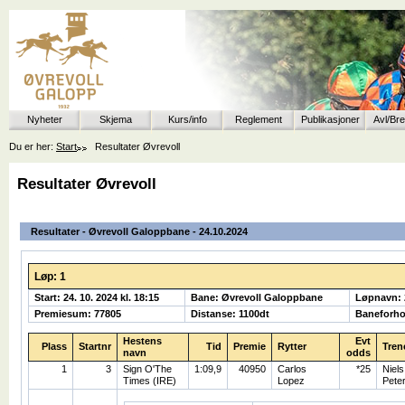
Nyheter
Skjema
Kurs/info
Reglement
Publikasjoner
Avl/Br
Du er her:
Start
Resultater Øvrevoll
Resultater Øvrevoll
Resultater - Øvrevoll Galoppbane - 24.10.2024
Løp: 1
Start: 24. 10. 2024 kl. 18:15
Bane: Øvrevoll Galoppbane
Løpnavn:
Premiesum: 77805
Distanse: 1100dt
Baneforho
Hestens
Evt
Plass
Startnr
Tid
Premie
Rytter
Tren
navn
odds
1
3
Sign O'The
1:09,9
40950
Carlos
*25
Niels
Times (IRE)
Lopez
Pete