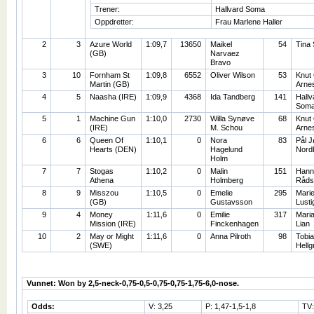
Trener:
Hallvard Soma
Oppdretter:
Frau Marlene Haller
2
3
Azure World
1:09,7
13650
Maikel
54
Tina 
(GB)
Narvaez
Bravo
3
10
Fornham St
1:09,8
6552
Oliver Wilson
53
Knut 
Martin (GB)
Arne
4
5
Naasha (IRE)
1:09,9
4368
Ida Tandberg
141
Hallv
Som
5
1
Machine Gun
1:10,0
2730
Willa Synøve
68
Knut 
(IRE)
M. Schou
Arne
6
6
Queen Of
1:10,1
0
Nora
83
Pål 
Hearts (DEN)
Hagelund
Nord
Holm
7
7
Stogas
1:10,2
0
Malin
151
Hann
Athena
Holmberg
Råds
8
9
Misszou
1:10,5
0
Emelie
295
Mari
(GB)
Gustavsson
Lusti
9
4
Money
1:11,6
0
Emilie
317
Mari
Mission (IRE)
Finckenhagen
Lian
10
2
May or Might
1:11,6
0
Anna Pilroth
98
Tobi
(SWE)
Hellg
Vunnet: Won by 2,5-neck-0,75-0,5-0,75-0,75-1,75-6,0-nose.
Odds:
V: 3,25
P: 1,47-1,5-1,8
TV