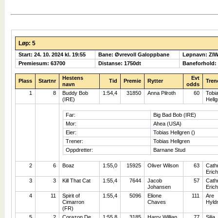
Løp: 5
Start: 24. 10. 2024 kl. 19:55
Bane: Øvrevoll Galoppbane
Løpnavn: ZI
Premiesum: 63700
Distanse: 1750dt
Baneforhold:
Hestens
Evt
Plass
Startnr
Tid
Premie
Rytter
Tren
navn
odds
1
8
Buddy Bob
1:54,4
31850
Anna Pilroth
60
Tobi
(IRE)
Hellg
Far:
Big Bad Bob (IRE)
Mor:
Ahea (USA)
Eier:
Tobias Hellgren ()
Trener:
Tobias Hellgren
Oppdretter:
Barnane Stud
2
6
Boaz
1:55,0
15925
Oliver Wilson
63
Cath
Eric
3
3
Kill That Cat
1:55,4
7644
Jacob
57
Cath
Johansen
Eric
4
11
Spirit of
1:55,4
5096
Elione
111
Are
Cimarron
Chaves
Hyld
(FR)
5
2
Corazon De
1:55,8
3185
Harry Willian
77
Silja