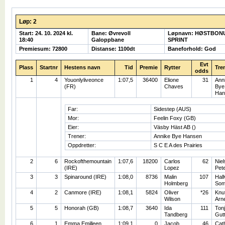
Løp: 2
Start: 24. 10. 2024 kl.
Bane: Øvrevoll
Løpnavn: HØSTBONU
18:40
Galoppbane
SPRINT
Premiesum: 72800
Distanse: 1100dt
Baneforhold: God
Evt
Plass
Startnr
Hestens navn
Tid
Premie
Rytter
Tre
odds
1
4
Youonlyliveonce
1:07,5
36400
Elione
31
Ann
(FR)
Chaves
Bye
Han
Far:
Sidestep (AUS)
Mor:
Feelin Foxy (GB)
Eier:
Väsby Häst AB ()
Trener:
Annike Bye Hansen
Oppdretter:
S C E A des Prairies
2
6
Rockofthemountain
1:07,6
18200
Carlos
62
Niel
(IRE)
Lopez
Pet
3
3
Spinaround (IRE)
1:08,0
8736
Malin
107
Hall
Holmberg
So
4
2
Canmore (IRE)
1:08,1
5824
Oliver
*26
Knu
Wilson
Arn
5
5
Honorah (GB)
1:08,7
3640
Ida
111
Ton
Tandberg
Gut
6
1
Emma Emilleen
1:09,1
0
Jacob
46
Cat