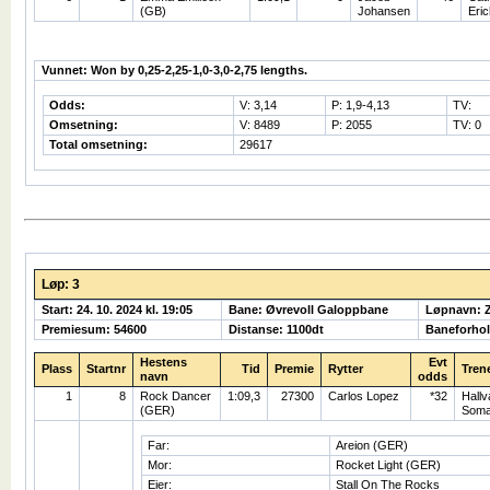
(GB)
Johansen
Eri
Vunnet: Won by 0,25-2,25-1,0-3,0-2,75 lengths.
Odds:
V: 3,14
P: 1,9-4,13
TV:
Omsetning:
V: 8489
P: 2055
TV: 0
Total omsetning:
29617
Løp: 3
Start: 24. 10. 2024 kl. 19:05
Bane: Øvrevoll Galoppbane
Løpnavn:
Premiesum: 54600
Distanse: 1100dt
Baneforho
Hestens
Evt
Plass
Startnr
Tid
Premie
Rytter
Tren
navn
odds
1
8
Rock Dancer
1:09,3
27300
Carlos Lopez
*32
Hallv
(GER)
Som
Far:
Areion (GER)
Mor:
Rocket Light (GER)
Eier:
Stall On The Rocks