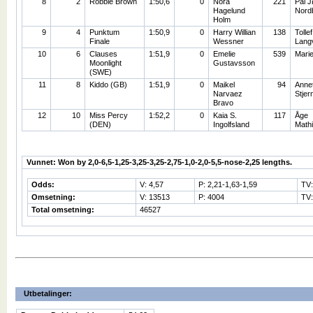
8
2
Robbie Brown
1:50,6
0
Nora
221
Pål 
Hagelund
Nord
Holm
9
4
Punktum
1:50,9
0
Harry Willian
138
Tollef
Finale
Wessner
Lang
10
6
Clauses
1:51,9
0
Emelie
539
Marie
Moonlight
Gustavsson
(SWE)
11
8
Kiddo (GB)
1:51,9
0
Maikel
94
Annet
Narvaez
Stjer
Bravo
12
10
Miss Percy
1:52,2
0
Kaia S.
117
Åge
(DEN)
Ingolfsland
Math
Vunnet: Won by 2,0-6,5-1,25-3,25-3,25-2,75-1,0-2,0-5,5-nose-2,25 lengths.
Odds:
V: 4,57
P: 2,21-1,63-1,59
TV
Omsetning:
V: 13513
P: 4004
TV:
Total omsetning:
46527
Utbetalinger: