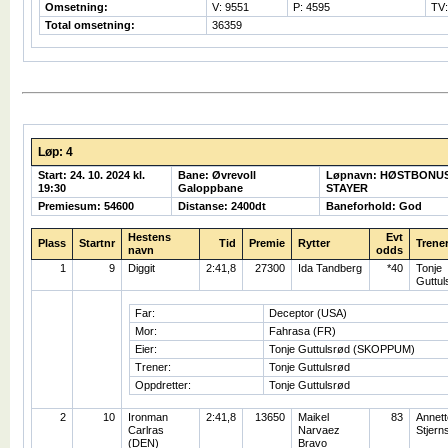
Omsetning:
V: 9551
P: 4595
TV:
Total omsetning:
36359
Løp: 4
Start: 24. 10. 2024 kl.
Bane: Øvrevoll
Løpnavn: HØSTBONU
19:30
Galoppbane
STAYER
Premiesum: 54600
Distanse: 2400dt
Baneforhold: God
Hestens
Evt
Plass
Startnr
Tid
Premie
Rytter
Trene
navn
odds
1
9
Diggit
2:41,8
27300
Ida Tandberg
*40
Tonje
Guttul
Far:
Deceptor (USA)
Mor:
Fahrasa (FR)
Eier:
Tonje Guttulsrød (SKOPPUM)
Trener:
Tonje Guttulsrød
Oppdretter:
Tonje Guttulsrød
2
10
Ironman
2:41,8
13650
Maikel
83
Annett
Carlras
Narvaez
Stjern
(DEN)
Bravo