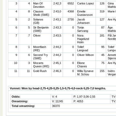
3
4
Man Of
2:42,3
6552
Carlos Lopez
126
Gina
Devotion
Mathi
4
8
Clauses
2:43,0
4368
Emelie
319
Marie 
Sheik (SWE)
Gustavsson
5
2
Solanos
2:43,1
2730
Jacob
127
Are H
(GB)
Johansen
6
5
Sir Benjamin
2:43,3
0
Tonje
87
Åge
(SWE)
Sørvang
Mathi
7
7
Oliver
2:43,5
0
Nora
181
Pål Jø
Hagelund
Nordb
Holm
8
1
Moonflash
2:44,2
0
Tollef
95
Tollef
(IRE)
Langvad
Langv
9
6
Second Try
2:44,2
0
Oliver Wilson
45
Annett
(SWE)
Stjern
10
3
Mozarts
2:45,1
0
Elione
75
Are H
Queen (IRE)
Chaves
11
11
Gold Rush
2:46,3
0
Willa Synøve
155
Isidro
M. Schou
Verga
Vunnet: Won by head-2,75-4,25-0,25-1,5-0,75-4,0-neck-5,25-7,0 lengths.
Odds:
V: 4
P: 1,97-3,06-2,55
TV
Omsetning:
V: 11245
P: 4053
TV:
Total omsetning:
36370