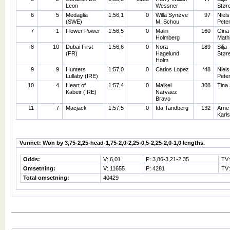
Leon
Wessner
Stør
6
5
Medaglia
1:56,1
0
Willa Synøve
97
Niels
(SWE)
M. Schou
Pete
7
1
Flower Power
1:56,5
0
Malin
160
Gina
Holmberg
Math
8
10
Dubai First
1:56,6
0
Nora
189
Silja
(FR)
Hagelund
Stør
Holm
9
9
Hunters
1:57,0
0
Carlos Lopez
*48
Niels
Lullaby (IRE)
Pete
10
4
Heart of
1:57,4
0
Maikel
308
Tina
Kabeir (IRE)
Narvaez
Bravo
11
7
Macjack
1:57,5
0
Ida Tandberg
132
Arne
Karl
Vunnet: Won by 3,75-2,25-head-1,75-2,0-2,25-0,5-2,25-2,0-1,0 lengths.
Odds:
V: 6,01
P: 3,86-3,21-2,35
TV
Omsetning:
V: 11655
P: 4281
TV:
Total omsetning:
40429