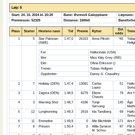
Løp: 6
Start: 24. 10. 2024 kl. 20:20
Bane: Øvrevoll Galoppbane
Løpnavn:
Premiesum: 52325
Distanse: 1600dt
Baneforho
Evt
Plass
Startnr
Hestens navn
Tid
Premie
Rytter
Tren
odds
1
5
Star Pakistan
1:47,0
26163
Anna Pilroth
*45
Tobi
(SWE)
Hellg
Far:
Hallucinate (USA)
Mor:
Miss Kitty Grey (IRE)
Eier:
Olivia Eriksson ()
Trener:
Tobias Hellgren
Oppdretter:
Danny G. Chaudhry
2
7
Holiday (DEN)
1:47,4
13081
Carlos
51
Hallv
Lopez
Som
3
1
Zagora (DEN)
1:48,5
6279
Elione
79
Are 
Chaves
4
3
Warning Shot
1:48,7
4186
Tonje
145
Åge
Sørvang
Math
5
12
Lynghonning
1:49,3
2616
Ida Tandberg
69
Hallv
Som
6
11
Emmeline
1:49,9
0
Mie Blichfeldt
171
Are 
7
9
Prinsen
1:50,4
0
Willa Synøve
87
Pål 
M. Schou
Nord