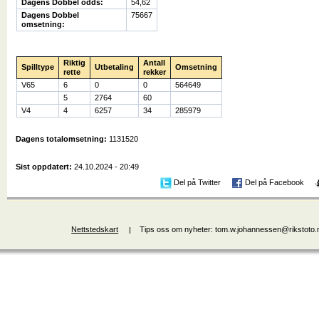
Dagens Dobbel odds:
54,62
Dagens Dobbel
75667
omsetning:
Riktig
Antall
Spilltype
Utbetaling
Omsetning
rette
rekker
V65
6
0
0
564649
5
2764
60
V4
4
6257
34
285979
Dagens totalomsetning:
1131520
Sist oppdatert:
24.10.2024 - 20:49
Del på Twitter
Del på Facebook
Nettstedskart
Tips oss om nyheter: tom.w.johannessen@rikstoto.