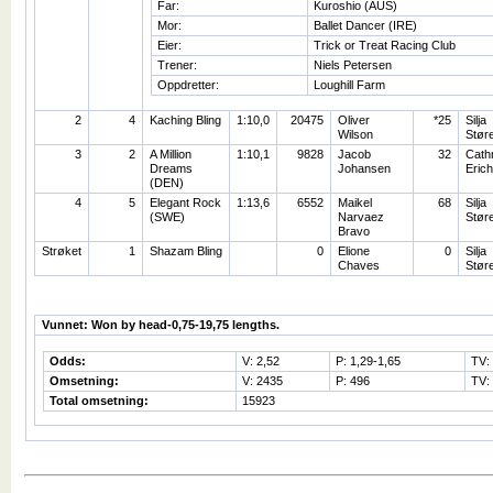
Far:
Kuroshio (AUS)
Mor:
Ballet Dancer (IRE)
Eier:
Trick or Treat Racing Club
Trener:
Niels Petersen
Oppdretter:
Loughill Farm
2
4
Kaching Bling
1:10,0
20475
Oliver
*25
Silja
Wilson
Stør
3
2
A Million
1:10,1
9828
Jacob
32
Cath
Dreams
Johansen
Eric
(DEN)
4
5
Elegant Rock
1:13,6
6552
Maikel
68
Silja
(SWE)
Narvaez
Stør
Bravo
Strøket
1
Shazam Bling
0
Elione
0
Silja
Chaves
Stør
Vunnet: Won by head-0,75-19,75 lengths.
Odds:
V: 2,52
P: 1,29-1,65
TV:
Omsetning:
V: 2435
P: 496
TV:
Total omsetning:
15923