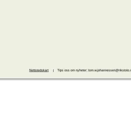
Nettstedskart
Tips oss om nyheter: tom.w.johannessen@rikstoto.