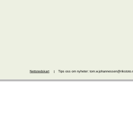
Nettstedskart
Tips oss om nyheter: tom.w.johannessen@rikstoto.