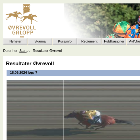
Nyheter
Skjema
Kurs/info
Reglement
Publikasjoner
Avl/Br
Du er her:
Start
Resultater Øvrevoll
Resultater Øvrevoll
18.09.2024 løp: 7