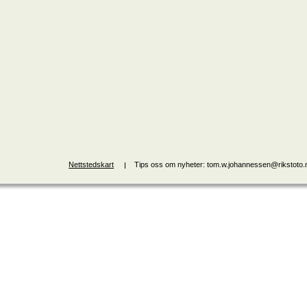
Nettstedskart
Tips oss om nyheter: tom.w.johannessen@rikstoto.