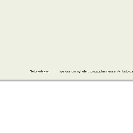
Nettstedskart
Tips oss om nyheter: tom.w.johannessen@rikstoto.