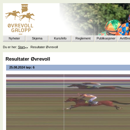
Nyheter
Skjema
Kurs/info
Reglement
Publikasjoner
Avl/Br
Du er her:
Start
Resultater Øvrevoll
Resultater Øvrevoll
25.08.2024 løp: 6