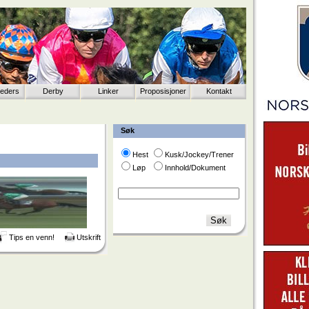
eeders
Derby
Linker
Proposisjoner
Kontakt
Søk
Hest
Kusk/Jockey/Trener
Løp
Innhold/Dokument
Tips en venn!
Utskrift