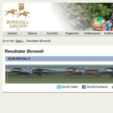
Nyheter
Skjema
Kurs/info
Reglement
Publikasjoner
Avl/Br
Du er her:
Start
Resultater Øvrevoll
Resultater Øvrevoll
22.06.2024 løp: 6
Del på Twitter
Del på Facebook