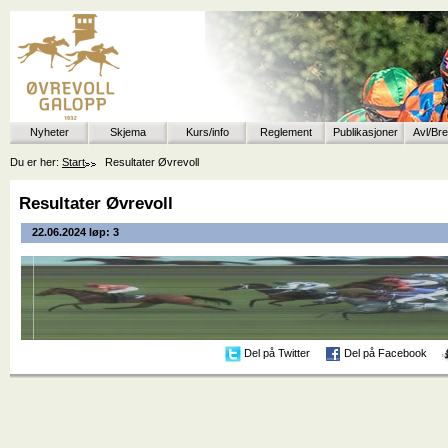
Nyheter
Skjema
Kurs/info
Reglement
Publikasjoner
Avl/Br
Du er her:
Start
Resultater Øvrevoll
Resultater Øvrevoll
22.06.2024 løp: 3
Del på Twitter
Del på Facebook