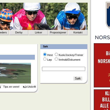
eeders
Derby
Linker
Proposisjoner
Kontakt
Søk
Hest
Kusk/Jockey/Trener
Løp
Innhold/Dokument
Tips en venn!
Utskrift