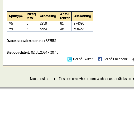
Riktig
Antall
Spilltype
Utbetaling
Omsetning
rette
rekker
V5
5
2939
61
274390
V4
4
5853
39
305382
Dagens totalomsetning:
867551
Sist oppdatert:
02.05.2024 - 20:40
Del på Twitter
Del på Facebook
Nettstedskart
Tips oss om nyheter: tom.w.johannessen@rikstoto.