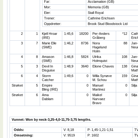
Far:
Acclamation (GB)
Mor:
Memoria (GB)
Eier:
Stall Royal
Trener:
Cathrine Erichsen
Oppdretter:
Brook Stud Bloodstock Ltd
2
1
Kjell Hroar
1:45,6
18200
Per-Anders
*12
Cath
(IRE)
Gråberg
Eric
3
7
Marie Elle
1:46,2
8736
Nora
88
Jan-
(SWE)
Hagelund
Neur
Holm
4
8
Amason
1:46,8
5824
Ulrika
108
Jan-
(SWE)
Holmquist
Neur
5
3
Devil In
1:48,9
3640
Elione Chaves
138
Gin
Disguise
Math
6
4
Storm
1:49,6
0
Willa Synøve
159
Gin
Catcher
M. Schou
Math
Strøket
5
Empire
0
Manuel
0
Silj
Bling (IRE)
Martinez
Strøket
6
Ama
0
Maikel
0
Silj
Dablam
Narvaez
Bravo
Vunnet: Won by neck-3,25-4,0-11,75-3,75 lengths.
Odds:
V: 8,18
P: 1,45-1,21-1,51
TV
Omsetning:
V: 9519
P: 1602
TV