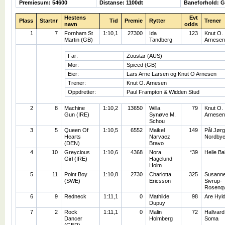
Premiesum: 54600
Distanse: 1100dt
Baneforhold: 
Hestens
Evt
Plass
Startnr
Tid
Premie
Rytter
Trener
navn
odds
1
7
Fornham St
1:10,1
27300
Ida
123
Knut O.
Martin (GB)
Tandberg
Arnesen
Far:
Zoustar (AUS)
Mor:
Spiced (GB)
Eier:
Lars Arne Larsen og Knut O Arnesen
Trener:
Knut O. Arnesen
Oppdretter:
Paul Frampton & Widden Stud
2
8
Machine
1:10,2
13650
Willa
79
Knut O.
Gun (IRE)
Synøve M.
Arnesen
Schou
3
5
Queen Of
1:10,5
6552
Maikel
149
Pål Jør
Hearts
Narvaez
Nordby
(DEN)
Bravo
4
10
Greycious
1:10,6
4368
Nora
*39
Helle B
Girl (IRE)
Hagelund
Holm
5
11
Point Boy
1:10,8
2730
Charlotta
325
Susann
(SWE)
Ericsson
Sivrup-
Rosenqv
6
9
Redneck
1:11,1
0
Mathilde
98
Are Hyl
Dupuy
7
2
Rock
1:11,1
0
Malin
72
Hallvard
Dancer
Holmberg
Soma
(GER)