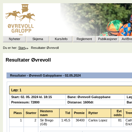
Nyheter
Skjema
Kurs/info
Reglement
Publikasjoner
Avl/Br
Du er her:
Start
Resultater Øvrevoll
Resultater Øvrevoll
Resultater - Øvrevoll Galoppbane - 02.05.2024
Løp: 1
Start: 02. 05. 2024 kl. 18:15
Bane: Øvrevoll Galoppbane
Lø
Premiesum: 72800
Distanse: 1600dt
Ban
Hestens
Evt
Plass
Startnr
Tid
Premie
Rytter
Tren
navn
odds
1
2
Sir Brego
1:45,5
36400
Carlos Lopez
81
Cath
(GB)
Eric