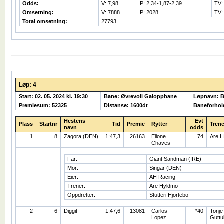
Odds:
V: 7,98
P: 2,34-1,87-2,39
TV:
Omsetning:
V: 7888
P: 2028
TV:
Total omsetning:
27793
Løp: 4
Start: 02. 05. 2024 kl. 19:30
Bane: Øvrevoll Galoppbane
Løpnavn: 
Premiesum: 52325
Distanse: 1600dt
Baneforhol
Hestens
Evt
Plass
Startnr
Tid
Premie
Rytter
Trene
navn
odds
1
8
Zagora (DEN)
1:47,3
26163
Elione
74
Are 
Chaves
Far:
Giant Sandman (IRE)
Mor:
Singar (DEN)
Eier:
AH Racing
Trener:
Are Hyldmo
Oppdretter:
Stutteri Hjortebo
2
6
Diggit
1:47,6
13081
Carlos
*40
Tonje
Lopez
Guttu