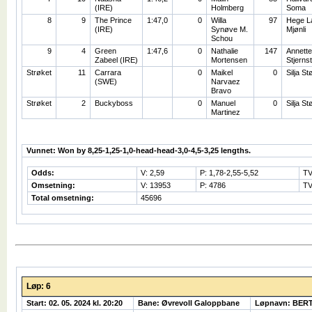
(IRE)
Holmberg
Soma
8
9
The Prince
1:47,0
0
Willa
97
Hege L
(IRE)
Synøve M.
Mjønli
Schou
9
4
Green
1:47,6
0
Nathalie
147
Annette
Zabeel (IRE)
Mortensen
Stjerns
Strøket
11
Carrara
0
Maikel
0
Silja St
(SWE)
Narvaez
Bravo
Strøket
2
Buckyboss
0
Manuel
0
Silja St
Martinez
Vunnet: Won by 8,25-1,25-1,0-head-head-3,0-4,5-3,25 lengths.
Odds:
V: 2,59
P: 1,78-2,55-5,52
TV
Omsetning:
V: 13953
P: 4786
TV
Total omsetning:
45696
Løp: 6
Start: 02. 05. 2024 kl. 20:20
Bane: Øvrevoll Galoppbane
Løpnavn: BER