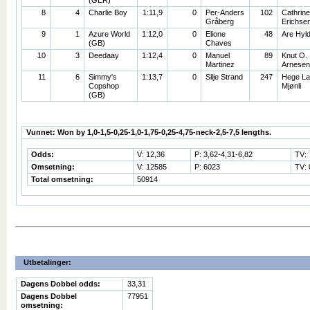
8
4
Charlie Boy
1:11,9
0
Per-Anders
102
Cathrine
Gråberg
Erichse
9
1
Azure World
1:12,0
0
Elione
48
Are Hyl
(GB)
Chaves
10
3
Deedaay
1:12,4
0
Manuel
89
Knut O.
Martinez
Arnesen
11
6
Simmy's
1:13,7
0
Silje Strand
247
Hege La
Copshop
Mjønli
(GB)
Vunnet: Won by 1,0-1,5-0,25-1,0-1,75-0,25-4,75-neck-2,5-7,5 lengths.
Odds:
V: 12,36
P: 3,62-4,31-6,82
TV:
Omsetning:
V: 12585
P: 6023
TV: 
Total omsetning:
50914
Utbetalinger:
Dagens Dobbel odds:
33,31
Dagens Dobbel
77951
omsetning: