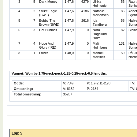
3
5
Dark Money
1:47,6
6279
Ulrika
53
Ragn
Holmquist
Sørh
4
2
Strike Eagle
1:47,6
4186
Nathalie
86
Annet
(SWE)
Mortensen
Stjer
5
7
Bobby The
1:47,8
2616
Ida
58
Hallv
Brown (SWE)
Tandberg
Soma
6
3
Hot Bubbles
1:47,9
0
Nora
82
Stein
Hagelund
Holm
7
4
Hope And
1:47,9
0
Malin
131
Hallv
Glory (IRE)
Holmberg
Soma
8
1
Oliver
1:48,0
0
Manuel
50
Pål J
Martinez
Nord
Vunnet: Won by 1,75-neck-neck-1,25-0,25-neck-0,5 lengths.
Odds:
V: 7,49
P: 1,7-2,11-2,78
TV:
Omsetning:
V: 8152
P: 2184
TV: 
Total omsetning:
35287
Løp: 5