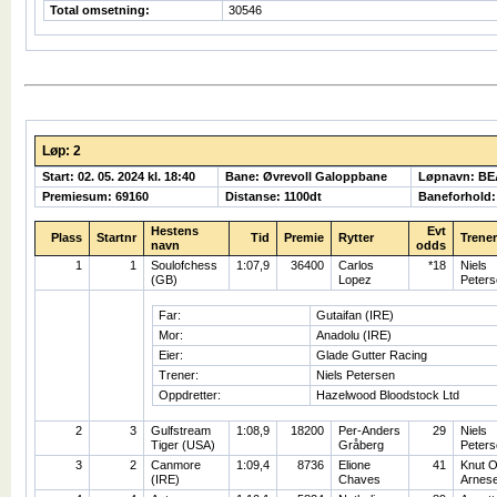
Total omsetning:
30546
Løp: 2
Start: 02. 05. 2024 kl. 18:40
Bane: Øvrevoll Galoppbane
Løpnavn: B
Premiesum: 69160
Distanse: 1100dt
Baneforhold
Hestens
Evt
Plass
Startnr
Tid
Premie
Rytter
Trener
navn
odds
1
1
Soulofchess
1:07,9
36400
Carlos
*18
Niels
(GB)
Lopez
Peters
Far:
Gutaifan (IRE)
Mor:
Anadolu (IRE)
Eier:
Glade Gutter Racing
Trener:
Niels Petersen
Oppdretter:
Hazelwood Bloodstock Ltd
2
3
Gulfstream
1:08,9
18200
Per-Anders
29
Niels
Tiger (USA)
Gråberg
Peters
3
2
Canmore
1:09,4
8736
Elione
41
Knut O
(IRE)
Chaves
Arnes