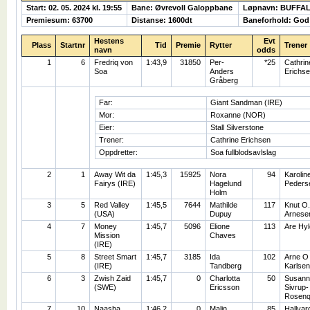
Start: 02. 05. 2024 kl. 19:55
Bane: Øvrevoll Galoppbane
Løpnavn: BUFFA
Premiesum: 63700
Distanse: 1600dt
Baneforhold: God
Hestens
Evt
Plass
Startnr
Tid
Premie
Rytter
Trener
navn
odds
1
6
Fredriq von
1:43,9
31850
Per-
*25
Cathrin
Soa
Anders
Erichs
Gråberg
Far:
Giant Sandman (IRE)
Mor:
Roxanne (NOR)
Eier:
Stall Silverstone
Trener:
Cathrine Erichsen
Oppdretter:
Soa fullblodsavlslag
2
1
Away Wit da
1:45,3
15925
Nora
94
Karolin
Fairys (IRE)
Hagelund
Peders
Holm
3
5
Red Valley
1:45,5
7644
Mathilde
117
Knut O.
(USA)
Dupuy
Arnese
4
7
Money
1:45,7
5096
Elione
113
Are Hy
Mission
Chaves
(IRE)
5
8
Street Smart
1:45,7
3185
Ida
102
Arne O
(IRE)
Tandberg
Karlsen
6
3
Zwish Zaid
1:45,7
0
Charlotta
50
Susann
(SWE)
Ericsson
Sivrup-
Rosenq
7
10
Naasha
1:46,2
0
Malin
85
Hallvar