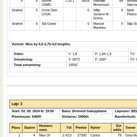
4
4
Astron
1:10,1
5824
Nathalie
89
Annett
(SWE)
Mortensen
Stjern
Strøket
5
Oche Dart
0
Willa
0
Niels
(USA)
Synøve M.
Peters
Schou
Strøket
6
Sid Game
0
Manuel
0
Silja S
Martinez
Vunnet: Won by 5,5-2,75-4,0 lengths.
Odds:
V: 1,8
P: 1,84-1,9
TV:
Omsetning:
V: 6972
P: 1697
TV: 
Total omsetning:
19592
Løp: 3
Start: 02. 05. 2024 kl. 19:05
Bane: Øvrevoll Galoppbane
Løpnavn: BE
Premiesum: 54600
Distanse: 2400dt
Baneforhold:
Hestens
Evt
Plass
Startnr
Tid
Premie
Rytter
Trener
navn
odds
1
4
Man Of
2:43,0
27300
Carlos
79
Gina Ma