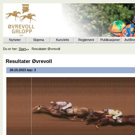
Nyheter
Skjema
Kurs/info
Reglement
Publikasjoner
Avl/Br
Du er her:
Start
Resultater Øvrevoll
Resultater Øvrevoll
26.10.2023 løp: 3