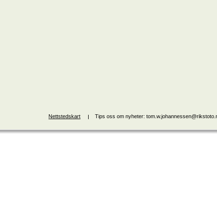
Nettstedskart
Tips oss om nyheter: tom.w.johannessen@rikstoto.