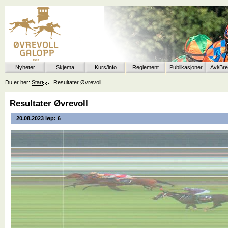
Nyheter
Skjema
Kurs/info
Reglement
Publikasjoner
Avl/Br
Du er her:
Start
Resultater Øvrevoll
Resultater Øvrevoll
20.08.2023 løp: 6