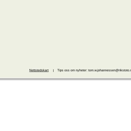
Nettstedskart
Tips oss om nyheter: tom.w.johannessen@rikstoto.