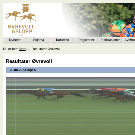
Nyheter
Skjema
Kurs/info
Reglement
Publikasjoner
Avl/Br
Du er her:
Start
Resultater Øvrevoll
Resultater Øvrevoll
20.08.2023 løp: 5