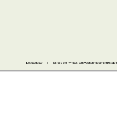
Nettstedskart
Tips oss om nyheter: tom.w.johannessen@rikstoto.