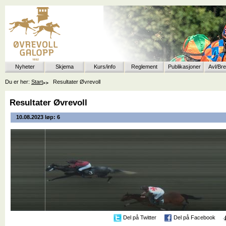
Nyheter
Skjema
Kurs/info
Reglement
Publikasjoner
Avl/Br
Du er her:
Start
Resultater Øvrevoll
Resultater Øvrevoll
10.08.2023 løp: 6
Del på Twitter
Del på Facebook