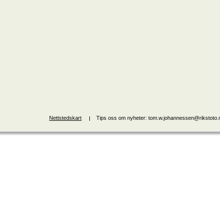
Nettstedskart
Tips oss om nyheter: tom.w.johannessen@rikstoto.