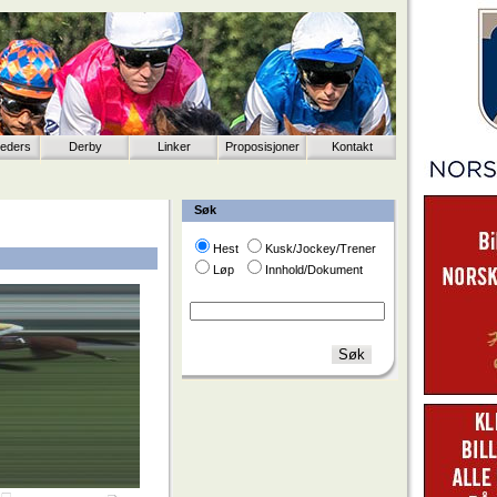
eeders
Derby
Linker
Proposisjoner
Kontakt
Søk
Hest
Kusk/Jockey/Trener
Løp
Innhold/Dokument