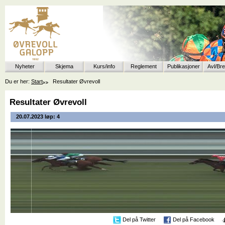
Nyheter
Skjema
Kurs/info
Reglement
Publikasjoner
Avl/Br
Du er her:
Start
Resultater Øvrevoll
Resultater Øvrevoll
20.07.2023 løp: 4
Del på Twitter
Del på Facebook