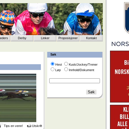
eeders
Derby
Linker
Proposisjoner
Kontakt
Søk
Hest
Kusk/Jockey/Trener
Løp
Innhold/Dokument
Tips en venn!
Utskrift