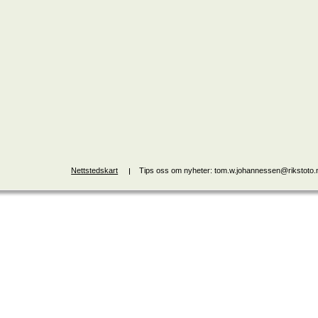
Nettstedskart
Tips oss om nyheter: tom.w.johannessen@rikstoto.