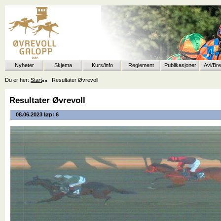
Nyheter
Skjema
Kurs/info
Reglement
Publikasjoner
Avl/Br
Du er her:
Start
Resultater Øvrevoll
Resultater Øvrevoll
08.06.2023 løp: 6